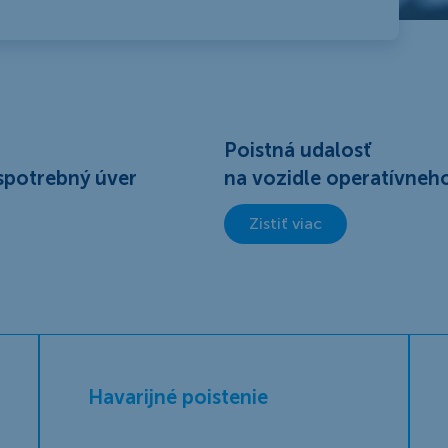
Poistná udalosť
 spotrebný úver
na vozidle operatívneho
Zistiť viac
Havarijné poistenie