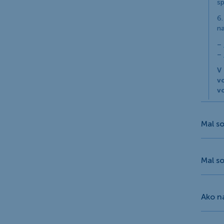
sp
6.
na
–
–
V
v
vo
Mal s
Mal s
Ako na