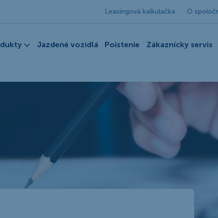
Leasingová kalkulačka
O spoloč
odukty
Jazdené vozidlá
Poistenie
Zákaznícky servis