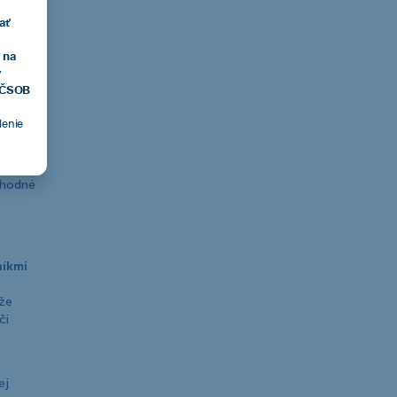
ať
 na
na
v
, ČSOB
tlenie
rebné
 vhodné
níkmi
 že
či
ej