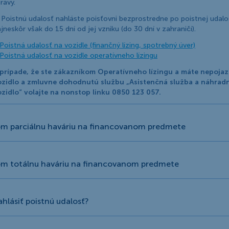
rávy.
 Poistnú udalosť nahláste poisťovni bezprostredne po poistnej udalos
jneskôr však do 15 dní od jej vzniku (do 30 dní v zahraničí).
Poistná udalosť na vozidle (finančný lízing, spotrebný úver)
Poistná udalosť na vozidle operatívneho lízingu
 prípade, že ste zákazníkom Operatívneho lízingu a máte nepoja
ozidlo a zmluvne dohodnutú službu „Asistenčná služba a náhrad
zidlo“ volajte na nonstop linku 0850 123 057.
om parciálnu haváriu na financovanom predmete
om totálnu haváriu na financovanom predmete
hlásiť poistnú udalosť?