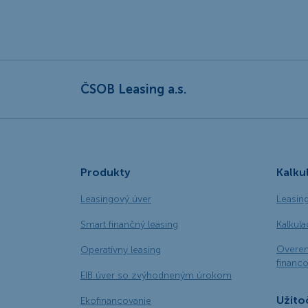
ČSOB Leasing a.s.
Produkty
Kalku
Leasingový úver
Leasin
Smart finančný leasing
Kalkul
Overen
Operatívny leasing
financo
EIB úver so zvýhodneným úrokom
Užito
Ekofinancovanie