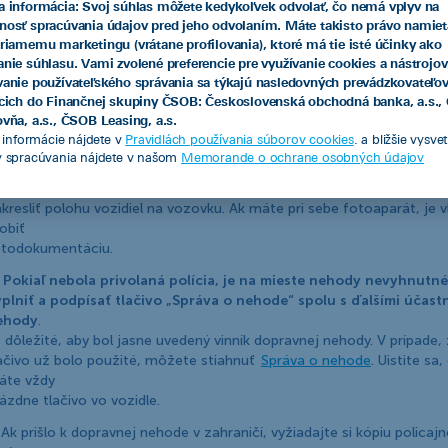
a informácia: Svoj súhlas môžete kedykoľvek odvolať, čo nemá vplyv na
ak vám bolo odcudzené vozidlo alebo jeho časti,
nosť spracúvania údajov pred jeho odvolaním. Máte takisto právo namiet
priamemu marketingu (vrátane profilovania), ktoré má tie isté účinky ako
ak bolo vaše vozidlo úmyselne poškodené (vandalizmus),
anie súhlasu. Vami zvolené preferencie pre využívanie cookies a nástrojov
ak vám účastník škodovej udalosti neposkytne potrebné údaje 
vanie používateľského správania sa týkajú nasledovných prevádzkovateľo
uplatnenie škody.
acich do Finančnej skupiny ČSOB: Československá obchodná banka, a.s.
vňa, a.s., ČSOB Leasing, a.s.
 Zapnite výstražné svetlá, oblečte si reflexnú vestu a miesto nehody
e informácie nájdete v
Pravidlách používania súborov cookies
. a bližšie vysve
značte výstražným trojuholníkom.
v spracúvania nájdete v našom
Memorande o ochrane osobných údajov
 Ak je nevyhnutné premiestniť vozidlá pred príjazdom polície, je pot
kresliť polohu vozidiel na vozovku. Ak máte pri sebe fotoaparát, je
obiť
otodokumentáciu.
Pokiaľ nebola privolaná polícia, je na mieste nehody nevyhnutné
plniť a podpísať tlačivo „Správa o nehode“ spolu s ďalšími účast
ehody
.
 dôležité, aby bol jasne uvedený vinník dopravnej nehody. V prípade,
ačivo už bolo použité, môžete stiahnuť
Správa o nehode
. Uistite sa, 
áte vždy
ázdne tlačivo vo vozidle.
 Ak prišlo k dopravnej nehode v zahraničí, vyžiadajte si kópiu policajn