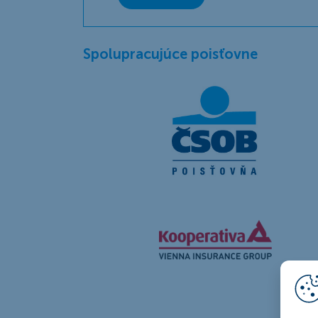
Spolupracujúce poisťovne