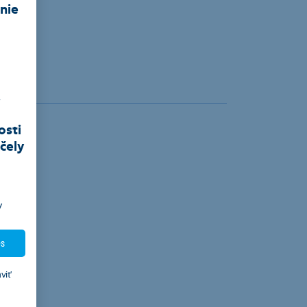
nie
,
osti
čely
y
es
999
viť