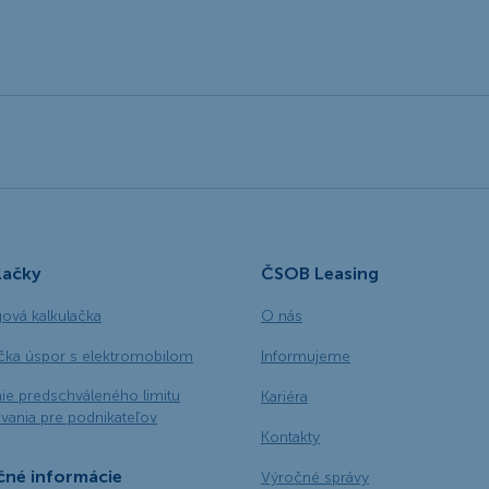
lačky
ČSOB Leasing
gová kalkulačka
O nás
ačka úspor s elektromobilom
Informujeme
ie predschváleného limitu
Kariéra
vania pre podnikateľov
Kontakty
čné informácie
Výročné správy