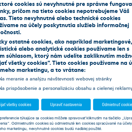
ktoré cookies sú nevyhnutné pre správne fungova
ánky, pričom na tieto cookies nepotrebujeme Váš
las. Tieto nevyhnutné alebo technické cookies
žívame na účely poskytnutia služieb informačnej
očnosti.
tky ostatné cookies, ako napríklad marketingové
istické alebo analytické cookies používame len s
im súhlasom, ktorý nám udelíte zakliknutím možn
Často kladené otázky
jať všetky cookies
“. Tieto cookies používame na
ú
ameho marketingu
, a to vrátane:
Na meranie a analýzu návštevnosti webovej stránky
ostupovať pri dopravnej nehode?
Na prispôsobenie a personalizáciu obsahu a cielenej reklam
 Kontaktujte políciu v týchto prípadoch:
ak sa na ktoromkoľvek zúčastnenom vozidle odhadovaná škoda
ijať všetky cookies
Upraviť nastavenia
Odmietnuť cooki
presiahne zákonom stanovený limit na privolanie polície, a to 3 
EUR,
preferencie týkajúce sa cookies môžete spravovať kliknutím na tlačidlo „Upra
venia“. Odmietnutím cookies sú odmietnuté len cookies spracúvané na účely
ak prišlo k zraneniu alebo k usmrteniu osôb,
eho marketingu, nevyhnutné cookies budú naďalej použité.