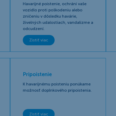
Havarijné poistenie, ochráni vaše
vozidlo proti poškodeniu alebo
zničeniu v dôsledku havárie,
živelných udalostiach, vandalizme a
odcudzení.
Zistiť viac
Pripoistenie
K havarijnému poisteniu ponúkame
možnosť doplnkového pripoistenia.
Zistiť viac