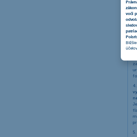
Právn
zákon
voči 
odvol
sledo
patri
Poisťo
2.
Bližši
o
účelo
3.
za
ur
f
4.
vy
n
Je
tl
m
pr
5.