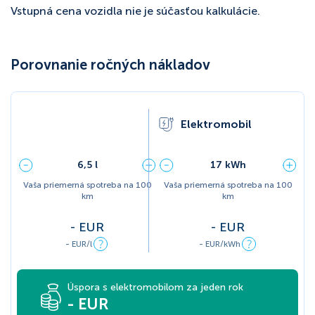
Vstupná cena vozidla nie je súčasťou kalkulácie.
Porovnanie ročných nákladov
Elektromobil
6,5
l
17
kWh
Vaša priemerná spotreba na 100
Vaša priemerná spotreba na 100
km
km
- EUR
- EUR
-
EUR/l
-
EUR/kWh
Úspora s elektromobilom za jeden rok
- EUR