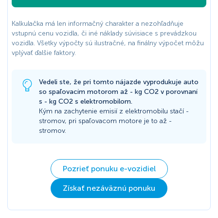
Kalkulačka má len informačný charakter a nezohľadňuje
vstupnú cenu vozidla, či iné náklady súvisiace s prevádzkou
vozidla. Všetky výpočty sú ilustračné, na finálny výpočet môžu
vplývať ďalšie faktory.
Vedeli ste, že pri tomto nájazde vyprodukuje auto
so spaľovacím motorom až
-
kg CO2 v porovnaní
s
-
kg CO2 s elektromobilom.
Kým na zachytenie emisií z elektromobilu stačí
-
stromov, pri spaľovacom motore je to až
-
stromov.
Pozrieť ponuku e-vozidiel
Získať nezáväznú ponuku