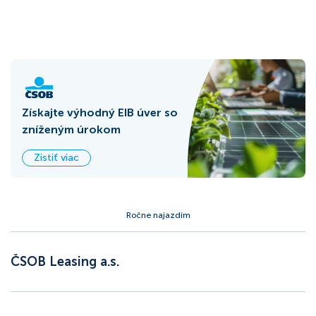
Získajte výhodný EIB úver so
zníženým úrokom
Zistiť viac
Ročne najazdím
ČSOB Leasing a.s.