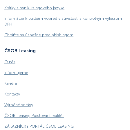
Krátky slovník lízingového jazyka
Informácie k platbám vopred v súvislosti s kontrolným výkazom
DPH
Chráňte sa úspešne pred phishingom
ČSOB Leasing
O nás
Informujeme
Kariéra
Kontakty
Výročné správy
ČSOB Leasing Poisťovací maklér
ZÁKAZNÍCKY PORTÁL ČSOB LEASING