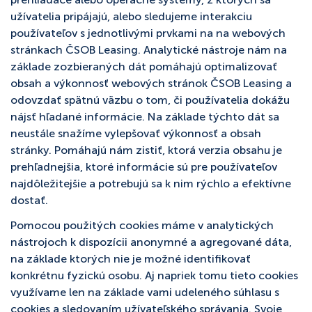
užívatelia pripájajú, alebo sledujeme interakciu
používateľov s jednotlivými prvkami na na webových
stránkach ČSOB Leasing. Analytické nástroje nám na
základe zozbieraných dát pomáhajú optimalizovať
obsah a výkonnosť webových stránok ČSOB Leasing a
odovzdať spätnú väzbu o tom, či používatelia dokážu
nájsť hľadané informácie. Na základe týchto dát sa
neustále snažíme vylepšovať výkonnosť a obsah
stránky. Pomáhajú nám zistiť, ktorá verzia obsahu je
prehľadnejšia, ktoré informácie sú pre používateľov
najdôležitejšie a potrebujú sa k nim rýchlo a efektívne
dostať.
Pomocou použitých cookies máme v analytických
nástrojoch k dispozícii anonymné a agregované dáta,
na základe ktorých nie je možné identifikovať
konkrétnu fyzickú osobu. Aj napriek tomu tieto cookies
využívame len na základe vami udeleného súhlasu s
cookies a sledovaním užívateľského správania. Svoje