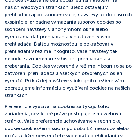
našich webových stránkach, alebo ostávajú v
prehliadači aj po skončení vašej návštevy až do času ich
exspirácie, prípadne vymazania súborov cookies po
skončení návštevy v anonymnom okne alebo
vymazania dát prehliadania v nastavení vášho
prehliadača. Ďalšou možnosťou je pokračovať v
prehliadaní v režime inkognito. Vaše návštevy tak
nebudú zaznamenané v histórii prehliadania a
preberania. Cookies vytvorené v režime inkognito sa po
zatvorení prehliadača a všetkých otvorených okien
vymažú. Pri každej návšteve v inkognito režime vám
zobrazujeme informáciu o využívaní cookies na našich
stránkach.
Preferencie využívania cookies sa týkajú toho
zariadenia, cez ktoré práve pristupujete na webovú
stránku. Vaše preferencie uchovávame v technickej
cookie cookiesPermissions po dobu 12 mesiacov alebo
do času, kým nevymažete svoje dáta prehliadania v