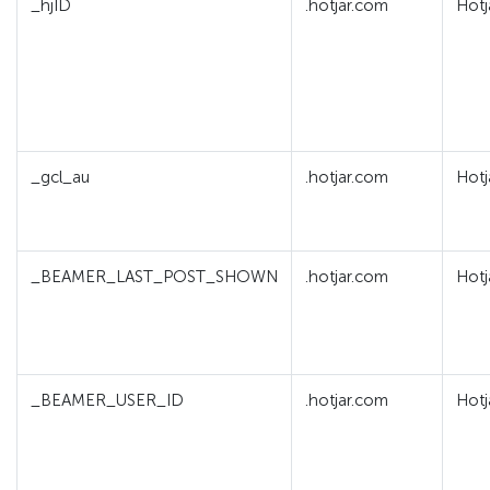
_hjID
.hotjar.com
Hotj
_gcl_au
.hotjar.com
Hotj
_BEAMER_LAST_POST_SHOWN
.hotjar.com
Hotj
_BEAMER_USER_ID
.hotjar.com
Hotj