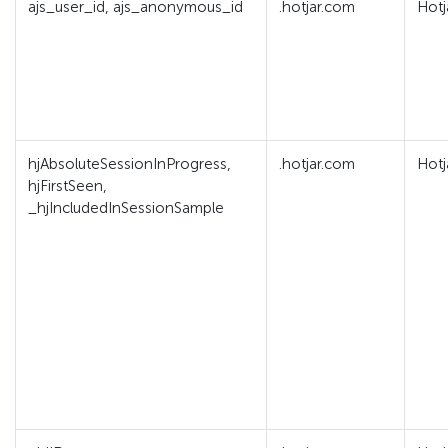
ajs_user_id, ajs_anonymous_id
.hotjar.com
Hotj
hjAbsoluteSessionInProgress,
.hotjar.com
Hotj
hjFirstSeen,
_hjIncludedInSessionSample