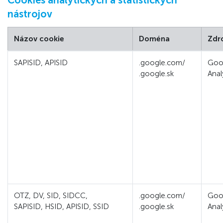
Cookies analytických a štatistických
nástrojov
Názov cookie
Doména
Zdr
SAPISID, APISID
.google.com/
Goo
.google.sk
Anal
OTZ, DV, SID, SIDCC,
.google.com/
Goo
SAPISID, HSID, APISID, SSID
.google.sk
Anal