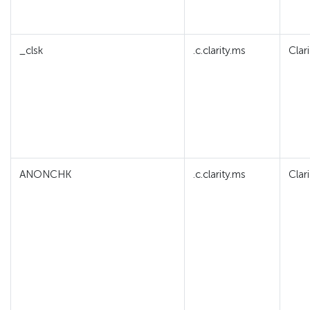
_clsk
.c.clarity.ms
Clari
ANONCHK
.c.clarity.ms
Clari