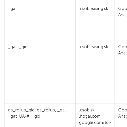
_ga
.csobleasing.sk
Goo
Anal
_gat, _gid
.csobleasing.sk
Goo
Anal
ga_rollup_gid, ga_rollup, _ga,
.csob.sk
Goo
_gat_UA-#, _gid
.hotjar.com
Anal
google.com/td>