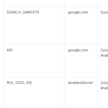
SEARCH_SAMESITE
.google.com
Goo
AID
.google.com
Goo
Anal
RUL, DSID, IDE
.doubleclick.net
Goo
Anal