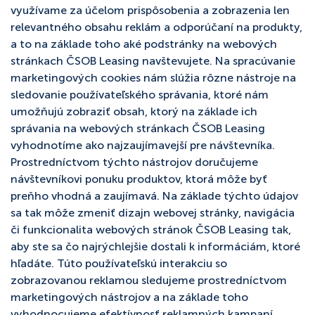
využívame za účelom prispôsobenia a zobrazenia len
relevantného obsahu reklám a odporúčaní na produkty,
a to na základe toho aké podstránky na webových
stránkach ČSOB Leasing navštevujete. Na spracúvanie
marketingových cookies nám slúžia rôzne nástroje na
sledovanie používateľského správania, ktoré nám
umožňujú zobraziť obsah, ktorý na základe ich
správania na webových stránkach ČSOB Leasing
vyhodnotíme ako najzaujímavejší pre návštevníka.
Prostredníctvom týchto nástrojov doručujeme
návštevníkovi ponuku produktov, ktorá môže byť
preňho vhodná a zaujímavá. Na základe týchto údajov
sa tak môže zmeniť dizajn webovej stránky, navigácia
či funkcionalita webových stránok ČSOB Leasing tak,
aby ste sa čo najrýchlejšie dostali k informáciám, ktoré
hľadáte. Túto používateľskú interakciu so
zobrazovanou reklamou sledujeme prostredníctvom
marketingových nástrojov a na základe toho
vyhodnocujeme efektívnosť reklamných kampaní.