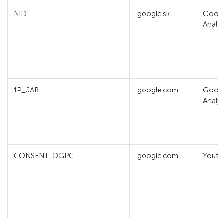
NID
.google.sk
Goo
Anal
1P_JAR
.google.com
Goo
Anal
CONSENT, OGPC
.google.com
You