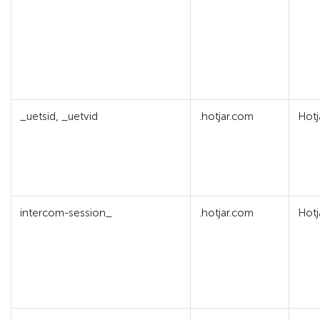
_uetsid, _uetvid
.hotjar.com
Hotj
intercom-session_
.hotjar.com
Hotj