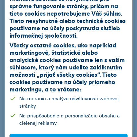
správne fungovanie stránky, pričom na
ČSOB Leasing a.s.
tieto cookies nepotrebujeme Váš súhlas.
Tieto nevyhnutné alebo technické cookies
používame na účely poskytnutia služieb
informačnej spoločnosti.
Produkty
Všetky ostatné cookies, ako napríklad
marketingové, štatistické alebo
Leasingový úver
analytické cookies používame len s vašim
Smart finančný leasing
súhlasom, ktorý nám udelíte zakliknutím
možnosti „
prijať všetky cookies
“. Tieto
Operatívny leasing
cookies používame na
účely priameho
EIB úver so zvýhodneným úrokom
marketingu
, a to vrátane:
Ekofinancovanie
Na meranie a analýzu návštevnosti webovej
stránky
Naša ponuka
Na prispôsobenie a personalizáciu obsahu a
cielenej reklamy
Akciová ponuka vybraných partnerov ČSOB Leasing
Jazdené vozidlá z repredaja