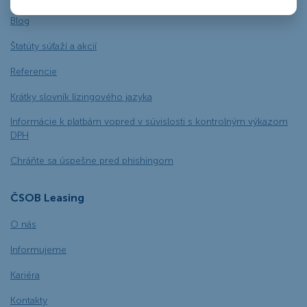
Blog
Štatúty súťaží a akcií
Referencie
Krátky slovník lízingového jazyka
Informácie k platbám vopred v súvislosti s kontrolným výkazom
DPH
Chráňte sa úspešne pred phishingom
ČSOB Leasing
O nás
Informujeme
Kariéra
Kontakty