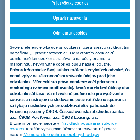
Prijať všetky cookies
Podnikatelia
Upraviť nastavenia
Mestá a obce
Odmietnuť cookies
Fyzické osoby
Regióny
Svoje preferencie týkajúce sa cookies môžete spravovať kliknutím
na tlačidlo „Upraviť nastavenia“. Odmietnutím cookies sú
odmietnuté len cookies spracúvané na účely priameho
Kalkulačky
marketingu, nevyhnutné cookies budú naďalej použité.
Právna informácia: Svoj súhlas môžete kedykoľvek odvolať, čo
Leasingová kalkulačka
nemá vplyv na zákonnosť spracúvania údajov pred jeho
odvolaním. Máte takisto právo namietať voči priamemu
Kalkulačka úspor s elektromobilom
marketingu (vrátane profilovania), ktoré má tie isté účinky ako
odvolanie súhlasu. Vami zvolené preferencie pre využívanie
Overenie predschváleného limitu financovania pre podnikateľov
cookies a nástrojov na sledovanie používateľského správania
sa týkajú nasledovných prevádzkovateľov patriacich do
Finančnej skupiny ČSOB: Československá obchodná banka,
Užitočné informácie
a.s., ČSOB Poisťovňa, a.s., ČSOB Leasing, a.s.
Bližšie informácie nájdete v
Pravidlách používania súborov
Dokumenty na stiahnutie
cookies
. a bližšie vysvetlenie účelov spracúvania nájdete v
našom
Memorande o ochrane osobných údajov
Často kladené otázky