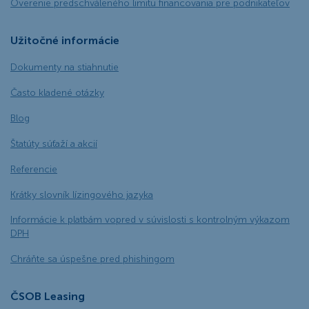
Overenie predschváleného limitu financovania pre podnikateľov
Užitočné informácie
Dokumenty na stiahnutie
Často kladené otázky
Blog
Štatúty súťaží a akcií
Referencie
Krátky slovník lízingového jazyka
Informácie k platbám vopred v súvislosti s kontrolným výkazom
DPH
Chráňte sa úspešne pred phishingom
ČSOB Leasing