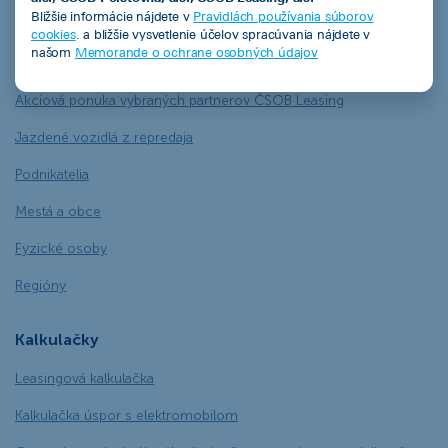
Ekofinancovanie
Bližšie informácie nájdete v
Pravidlách používania súborov
cookies
. a bližšie vysvetlenie účelov spracúvania nájdete v
našom
Memorande o ochrane osobných údajov
Naša ponuka
Akciová ponuka vybraných partnerov ČSOB Leasing
Jazdené vozidlá z repredaja
Podnikatelia
Mestá a obce
Fyzické osoby
Regióny
Kalkulačky
Leasingová kalkulačka
Kalkulačka úspor s elektromobilom