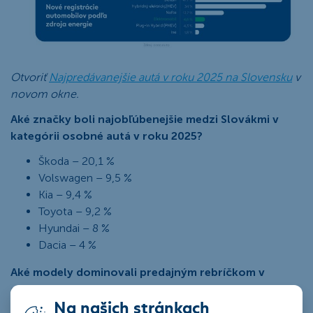
Otvoriť
Najpredávanejšie autá v roku 2025 na Slovensku
v
novom okne.
Aké značky boli najobľúbenejšie medzi Slovákmi v
kategórii osobné autá v roku 2025?
Škoda – 20,1 %
Volswagen – 9,5 %
Kia – 9,4 %
Toyota – 9,2 %
Hyundai – 8 %
Dacia – 4 %
Aké modely dominovali predajným rebríčkom v
osobných autách v roku 2025?
Na našich stránkach