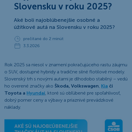
Slovensku v roku 2025?
Aké boli najoblúbenejšie osobné a
úžitkové autá na Slovensku v roku 2025?
prečítané do 2 minút
3.3.2026
Rok 2025 sa niesol v znamení pokračujúceho rastu záujmu
o SUV, dostupné hybridy a tradične silné flotilové modely.
Slovenský trh s novými autami je dlhodobo stabilný – vedú
ho overené značky ako
Škoda, Volkswagen
,
Kia
či
Toyota a
Hyundai
, ktoré sú obľúbené pre spoľahlivosť,
dobrý pomer ceny a výbavy a priaznivé prevádzkové
náklady.