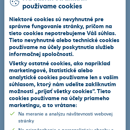
ŠKODA
Fabia
používame cookies
ŠKODA
Karoq
ŠKODA
Octavia 4 Combi
Niektoré cookies sú nevyhnutné pre
KIA
Sportage
správne fungovanie stránky, pričom na
KIA
Ceed SW
tieto cookies nepotrebujeme Váš súhlas.
Tieto nevyhnutné alebo technické cookies
Aké značky boli najpredávanejšie v kategórii
používame na účely poskytnutia služieb
úžitkových vozidiel?
informačnej spoločnosti.
Toyota 18,2 %
Všetky ostatné cookies, ako napríklad
Renault 15 %
marketingové, štatistické alebo
Ford 14 %
analytické cookies používame len s vašim
súhlasom, ktorý nám udelíte zakliknutím
s najobľúbenejšími modelmi
RENAULT Master, TOYOTA
možnosti „
prijať všetky cookies
“. Tieto
Hilux a PEUGEOT Boxer.
cookies používame na
účely priameho
Ktoré typy paliva Slováci preferovali a koľko percent
marketingu
, a to vrátane:
nových áut bolo v roku 2025
elektromobily
?
Na meranie a analýzu návštevnosti webovej
Benzín 41 %
stránky
Hybrid (HEV) 34 %