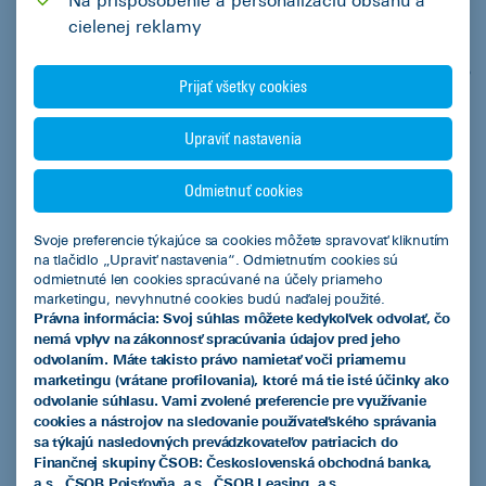
Na prispôsobenie a personalizáciu obsahu a
Nafta 13 %
cielenej reklamy
Elektrika 4,7 %
Zdroj štatistík: zapsr.sk; acea.auto
Prijať všetky cookies
Upraviť nastavenia
Odmietnuť cookies
ČSOB Leasing a.s.
Svoje preferencie týkajúce sa cookies môžete spravovať kliknutím
na tlačidlo „Upraviť nastavenia“. Odmietnutím cookies sú
odmietnuté len cookies spracúvané na účely priameho
Produkty
marketingu, nevyhnutné cookies budú naďalej použité.
Právna informácia: Svoj súhlas môžete kedykoľvek odvolať, čo
Leasingový úver
nemá vplyv na zákonnosť spracúvania údajov pred jeho
odvolaním. Máte takisto právo namietať voči priamemu
Smart finančný leasing
marketingu (vrátane profilovania), ktoré má tie isté účinky ako
odvolanie súhlasu. Vami zvolené preferencie pre využívanie
Operatívny leasing
cookies a nástrojov na sledovanie používateľského správania
sa týkajú nasledovných prevádzkovateľov patriacich do
EIB úver so zvýhodneným úrokom
Finančnej skupiny ČSOB: Československá obchodná banka,
a.s., ČSOB Poisťovňa, a.s., ČSOB Leasing, a.s.