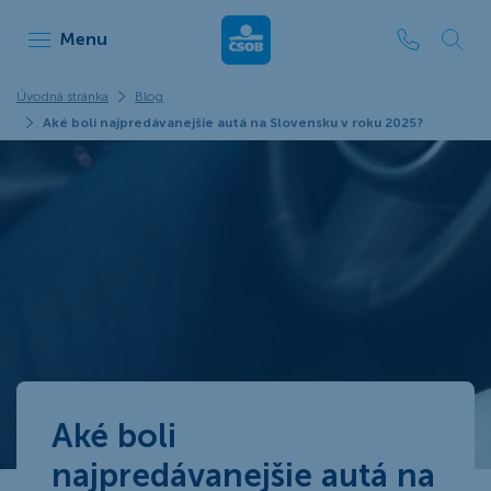
ČSOB Leasing
Menu
Úvodná stránka
Blog
Aké boli najpredávanejšie autá na Slovensku v roku 2025?
Aké boli
najpredávanejšie autá na