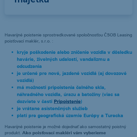
Havarijné poistenie sprostredkované spoločnosťou ČSOB Leasing
poisťovací maklér, s.r.o. :
kryje poškodenie alebo zničenie vozidla v dôsledku
havárie, živelných udalostí, vandalizmu a
odcudzenia
je určené pre nové, jazdené vozidlá (aj dovozové
vozidlá)
má možnosti
pripoistenia čelného skla,
náhradného vozidla, úrazu a batožiny (viac sa
dozviete v časti
Pripoistenie
)
je vrátane asistenčných služieb
platí pre geografické územie Európy a Turecka
Havarijné poistenie je možné dojednať ako samostatný poistný
produkt.
Ako poisťovací makléri vám vyberieme