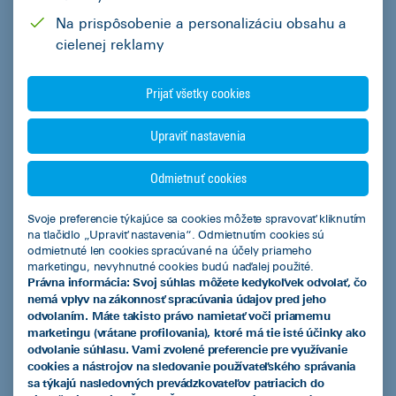
IČO
Na prispôsobenie a personalizáciu obsahu a
cielenej reklamy
Prijať všetky cookies
EČV / Číslo zmluvy
Upraviť nastavenia
Odmietnuť cookies
Správa / otázka
(Povinné)
Svoje preferencie týkajúce sa cookies môžete spravovať kliknutím
na tlačidlo „Upraviť nastavenia“. Odmietnutím cookies sú
odmietnuté len cookies spracúvané na účely priameho
marketingu, nevyhnutné cookies budú naďalej použité.
Právna informácia: Svoj súhlas môžete kedykoľvek odvolať, čo
nemá vplyv na zákonnosť spracúvania údajov pred jeho
odvolaním. Máte takisto právo namietať voči priamemu
Počet slov
0/550
marketingu (vrátane profilovania), ktoré má tie isté účinky ako
odvolanie súhlasu. Vami zvolené preferencie pre využívanie
Informácia o spracúvaní osobných údajov. Osobné údaje
cookies a nástrojov na sledovanie používateľského správania
spracúvané na základe tohto kontaktného formuláru spracúva
sa týkajú nasledovných prevádzkovateľov patriacich do