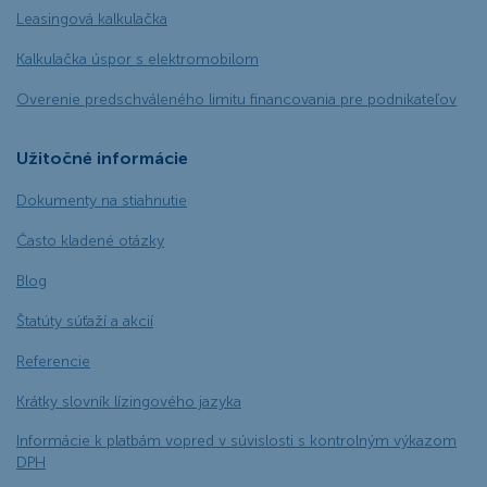
Leasingová kalkulačka
Kalkulačka úspor s elektromobilom
Overenie predschváleného limitu financovania pre podnikateľov
Užitočné informácie
Dokumenty na stiahnutie
Často kladené otázky
Blog
Štatúty súťaží a akcií
Referencie
Krátky slovník lízingového jazyka
Informácie k platbám vopred v súvislosti s kontrolným výkazom
DPH