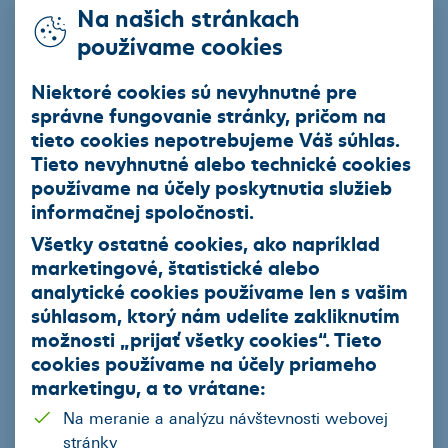
Na našich stránkach
Téma
(Povinné)
Vyberte tému kvôli ktorej nás kontaktujete
používame cookies
Vyberte možnosť
Niektoré cookies sú nevyhnutné pre
správne fungovanie stránky, pričom na
tieto cookies nepotrebujeme Váš súhlas.
Meno a Priezvisko
(Povinné)
Tieto nevyhnutné alebo technické cookies
používame na účely poskytnutia služieb
informačnej spoločnosti.
Všetky ostatné cookies, ako napríklad
E-mail
(Povinné)
marketingové, štatistické alebo
analytické cookies používame len s vašim
súhlasom, ktorý nám udelíte zakliknutím
možnosti „
prijať všetky cookies
“. Tieto
Telefónne číslo
(Povinné)
cookies používame na
účely priameho
marketingu
, a to vrátane:
Na meranie a analýzu návštevnosti webovej
stránky