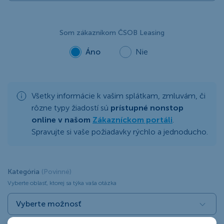
Som zákazníkom ČSOB Leasing
Áno
Nie
Všetky informácie k vašim splátkam, zmluvám, či
rôzne typy žiadostí sú
prístupné nonstop
online v našom
Zákazníckom portáli
.
Spravujte si vaše požiadavky rýchlo a jednoducho.
Kategória
(Povinné)
Vyberte oblasť, ktorej sa týka vaša otázka
Vyberte možnosť