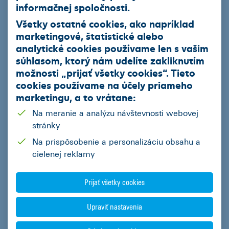
informačnej spoločnosti.
Správa - Počet Zostávajúcich Znakov
1000
Všetky ostatné cookies, ako napríklad
marketingové, štatistické alebo
analytické cookies používame len s vašim
súhlasom, ktorý nám udelíte zakliknutím
možnosti „
prijať všetky cookies
“. Tieto
cookies používame na
účely priameho
marketingu
, a to vrátane:
Súhlasím
so spracovaním osobných údajov za účelom spracovania ponuky zo strany
Na meranie a analýzu návštevnosti webovej
ČSOB Leasing, a.s.
stránky
Na prispôsobenie a personalizáciu obsahu a
Odoslať
cielenej reklamy
Prijať všetky cookies
Upraviť nastavenia