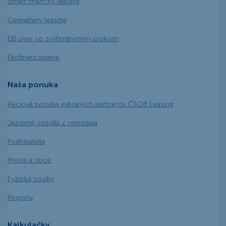
Smart finančný leasing
Operatívny leasing
EIB úver so zvýhodneným úrokom
Ekofinancovanie
Naša ponuka
Akciová ponuka vybraných partnerov ČSOB Leasing
Jazdené vozidlá z repredaja
Podnikatelia
Mestá a obce
Fyzické osoby
Regióny
Kalkulačky