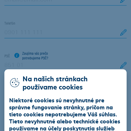
Telefón
Zaujíma vás prečo
PSČ
potrebujeme PSČ?
Na našich stránkach
Mesto
používame cookies
Niektoré cookies sú nevyhnutné pre
Zaujíma vás prečo
správne fungovanie stránky, pričom na
IČO
potrebujeme IČO?
tieto cookies nepotrebujeme Váš súhlas.
Tieto nevyhnutné alebo technické cookies
používame na účely poskytnutia služieb