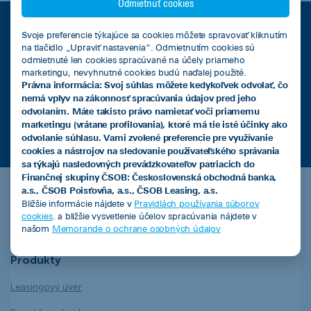
Odmietnuť cookies
VIAC INFORMÁCIÍ
Svoje preferencie týkajúce sa cookies môžete spravovať kliknutím
na tlačidlo „Upraviť nastavenia“. Odmietnutím cookies sú
odmietnuté len cookies spracúvané na účely priameho
marketingu, nevyhnutné cookies budú naďalej použité.
Leasingový úver
Právna informácia: Svoj súhlas môžete kedykoľvek odvolať, čo
nemá vplyv na zákonnosť spracúvania údajov pred jeho
odvolaním. Máte takisto právo namietať voči priamemu
Kalkulačka úspor s elektromobilom
marketingu (vrátane profilovania), ktoré má tie isté účinky ako
odvolanie súhlasu. Vami zvolené preferencie pre využívanie
cookies a nástrojov na sledovanie používateľského správania
sa týkajú nasledovných prevádzkovateľov patriacich do
Finančnej skupiny ČSOB: Československá obchodná banka,
a.s., ČSOB Poisťovňa, a.s., ČSOB Leasing, a.s.
ČSOB Leasing a.s.
Bližšie informácie nájdete v
Pravidlách používania súborov
cookies
. a bližšie vysvetlenie účelov spracúvania nájdete v
našom
Memorande o ochrane osobných údajov
Produkty
Leasingový úver