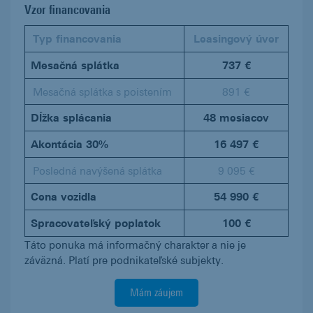
Vzor financovania
Typ financovania
Leasingový úver
Mesačná splátka
737 €
Mesačná splátka s poistením
891 €
Dĺžka splácania
48 mesiacov
Akontácia 30%
16 497 €
Posledná navýšená splátka
9 095 €
Cena vozidla
54 990 €
Spracovateľský poplatok
100 €
Táto ponuka má informačný charakter a nie je
záväzná. Platí pre podnikateľské subjekty.
Mám záujem