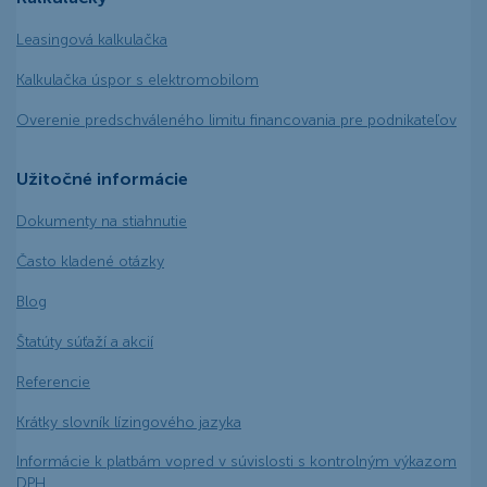
Leasingová kalkulačka
Kalkulačka úspor s elektromobilom
Overenie predschváleného limitu financovania pre podnikateľov
Užitočné informácie
Dokumenty na stiahnutie
Často kladené otázky
Blog
Štatúty súťaží a akcií
Referencie
Krátky slovník lízingového jazyka
Informácie k platbám vopred v súvislosti s kontrolným výkazom
DPH