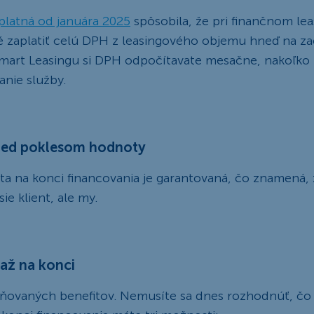
 platná od januára 2025
spôsobila, že pri finančnom le
é zaplatiť celú DPH z leasingového objemu hneď na za
 Smart Leasingu si DPH odpočítavate mesačne, nakoľk
anie služby.
red poklesom hodnoty
a na konci financovania je garantovaná, čo znamená, ž
ie klient, ale my.
až na konci
ceňovaných benefitov. Nemusíte sa dnes rozhodnúť, čo