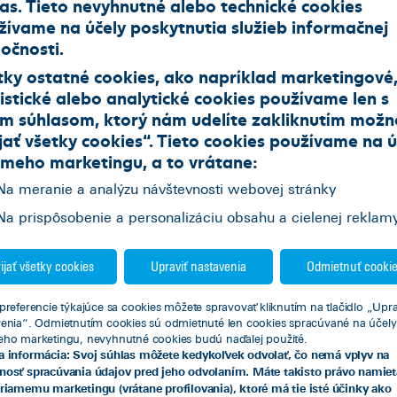
las. Tieto nevyhnutné alebo technické cookies
žívame na účely poskytnutia služieb informačnej
očnosti.
tky ostatné cookies, ako napríklad marketingové
istické alebo analytické cookies používame len s
im súhlasom, ktorý nám udelíte zakliknutím možn
jať všetky cookies
“. Tieto cookies používame na
ú
ameho marketingu
, a to vrátane:
Na meranie a analýzu návštevnosti webovej stránky
Na prispôsobenie a personalizáciu obsahu a cielenej reklam
ijať všetky cookies
Upraviť nastavenia
Odmietnuť cooki
easing ideálnym riešením?
preferencie týkajúce sa cookies môžete spravovať kliknutím na tlačidlo „Upra
venia“. Odmietnutím cookies sú odmietnuté len cookies spracúvané na účely
eho marketingu, nevyhnutné cookies budú naďalej použité.
o optimalizované riešenie (odpisy + mesačný odpoče
a informácia: Svoj súhlas môžete kedykoľvek odvolať, čo nemá vplyv na
nosť spracúvania údajov pred jeho odvolaním. Máte takisto právo namiet
rániť pred poklesom hodnoty vozidla (garantovaná zos
priamemu marketingu (vrátane profilovania), ktoré má tie isté účinky ako