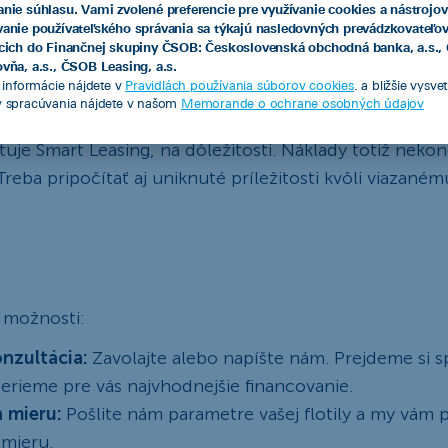
dernizáciu vozového parku v horizonte 3-5 rokov
anie súhlasu. Vami zvolené preferencie pre využívanie cookies a nástrojov
vanie používateľského správania sa týkajú nasledovných prevádzkovateľo
lexibilitu a nechcete sa rozhodovať teraz, čo urobíte 
acich do Finančnej skupiny ČSOB: Československá obchodná banka, a.s.
vňa, a.s., ČSOB Leasing, a.s.
az
e informácie nájdete v
Pravidlách používania súborov cookies
. a bližšie vysve
v spracúvania nájdete v našom
Memorande o ochrane osobných údajov
stoty a nákladov, tlaku na marže a likviditu získava fle
tuje Smart Leasing, na dôležitosti. Náklady totiž nekon
Treba pripočítať aj uniknuté príležitosti kvôli viazaném
 možnosti:
nzultácia:
Zavolajte alebo napíšte nám. Prejdeme si s
berieme pre vás najvhodnejšie financovanie.
a mieru:
Pošlite nám parametre vašej flotily a my vám 
 mieru.