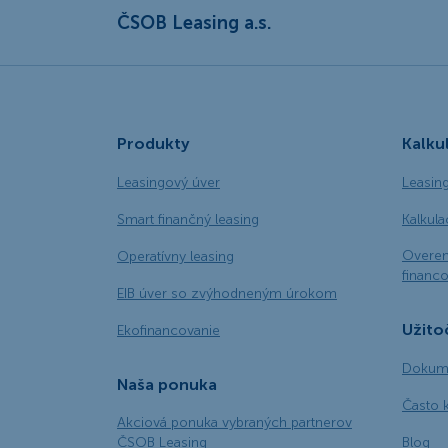
ČSOB Leasing a.s.
Produkty
Kalku
Leasingový úver
Leasin
Smart finančný leasing
Kalkul
Overen
Operatívny leasing
financo
EIB úver so zvýhodneným úrokom
Užito
Ekofinancovanie
Dokume
Naša ponuka
Často 
Akciová ponuka vybraných partnerov
ČSOB Leasing
Blog