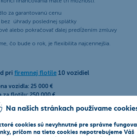
Na konci financovania máte tri možnosti:
dlo za garantovanú cenu
o bez úhrady poslednej splátky
ové alebo pokračovať ďalej predĺžením zmluvy
e, čo bude o rok, je flexibilita najcennejšia.
d pri
firemnej flotile
10 vozidiel
na vozidla: 25 000 €
 za flotilu: 250 000 €
 %: 50 000 €
Na našich stránkach používame cookie
gu: 36 mesiacov
tka: cca 425 €/vozidlo, celkovo 4 250 €
ktoré cookies sú nevyhnutné pre správne fungova
ánky, pričom na tieto cookies nepotrebujeme Váš
erom tak ušetríte na mesačnej splátke 250 eur.