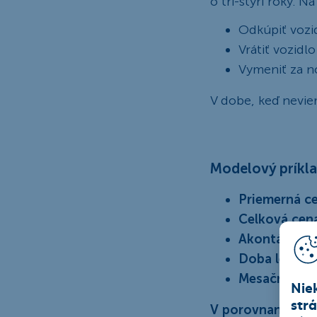
o tri-štyri roky. 
Odkúpiť vozi
Vrátiť vozidl
Vymeniť za n
V dobe, keď neviem
Modelový príkla
Priemerná ce
Celková cena
Akontácia 20
Doba leasin
Mesačná splá
Nie
str
V porovnaní s úv