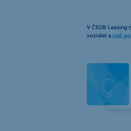
V ČSOB Leasing m
vozidiel a
radi p