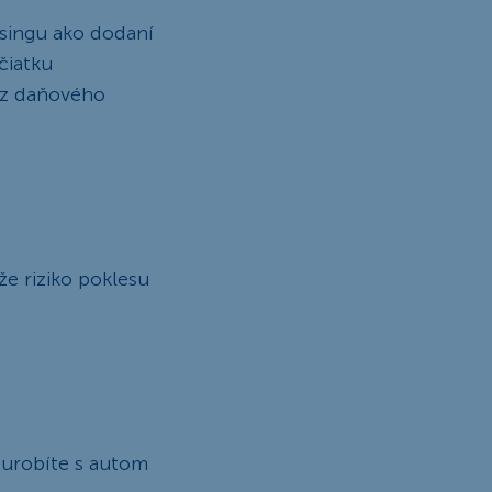
asingu ako dodaní
čiatku
o z daňového
e riziko poklesu
 urobíte s autom