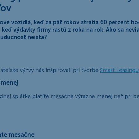
ľov
ové vozidlá, keď za päť rokov stratia 60 percent h
 keď výdavky firmy rastú z roka na rok. Ako sa nevi
budúcnosť neistá?
ateľské výzvy nás inšpirovali pri tvorbe
Smart Leasingu
 menej
ednej splátke platíte mesačne výrazne menej než pri 
ate mesačne