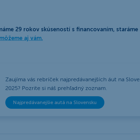
áme 29 rokov skúseností s financovaním, staráme s
omôžeme aj vám.
Zaujíma vás rebríček najpredávanejších áut na Slov
2025? Pozrite si náš prehľadný zoznam.
Najpredávanejšie autá na Slovensku