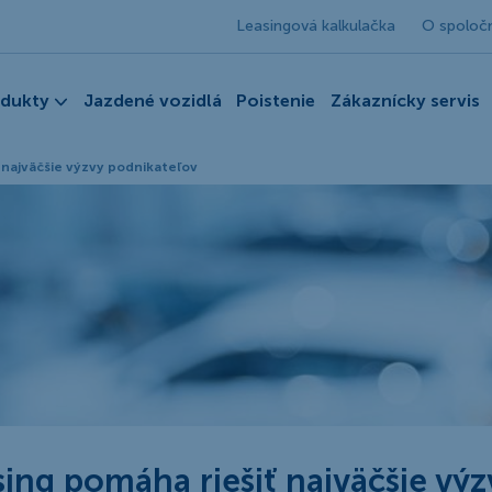
Leasingová kalkulačka
O spoloč
odukty
Jazdené vozidlá
Poistenie
Zákaznícky servis
 najväčšie výzvy podnikateľov
ing pomáha riešiť najväčšie výz