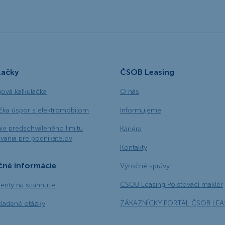
lačky
ČSOB Leasing
gová kalkulačka
O nás
ačka úspor s elektromobilom
Informujeme
ie predschváleného limitu
Kariéra
vania pre podnikateľov
Kontakty
čné informácie
Výročné správy
ČSOB Leasing Poisťovací maklér
nty na stiahnutie
ZÁKAZNÍCKY PORTÁL ČSOB LEA
kladené otázky