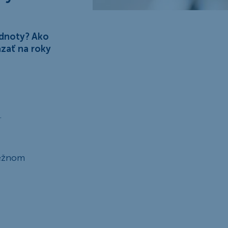
odnoty? Ako
azať na roky
.
bežnom