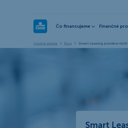
ČSOB Leasing
Čo financujeme
Finančné pr
Úvodná stránka
Blog
Smart Leasing pomáha riešiť
Smart Leas