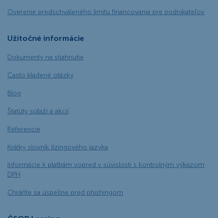
Overenie predschváleného limitu financovania pre podnikateľov
Užitočné informácie
Dokumenty na stiahnutie
Často kladené otázky
Blog
Štatúty súťaží a akcií
Referencie
Krátky slovník lízingového jazyka
Informácie k platbám vopred v súvislosti s kontrolným výkazom
DPH
Chráňte sa úspešne pred phishingom