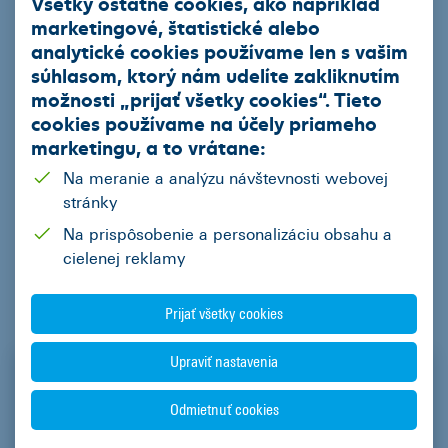
Všetky ostatné cookies, ako napríklad
a vyberieme pre vás najvhodnejšie financovanie.
marketingové, štatistické alebo
Kalkulácia na mieru:
Pošlite nám parametre vašej
analytické cookies používame len s vašim
flotily a my vám pripravíme kalkuláciu na mieru.
súhlasom, ktorý nám udelíte zakliknutím
možnosti „
prijať všetky cookies
“. Tieto
cookies používame na
účely priameho
marketingu
, a to vrátane:
V ČSOB Leasing máme 29 rokov skúseností s
Na meranie a analýzu návštevnosti webovej
financovaním, staráme sa o desaťtisíce vozidiel a
radi
stránky
pomôžeme aj vám.
Na prispôsobenie a personalizáciu obsahu a
cielenej reklamy
Prijať všetky cookies
Upraviť nastavenia
Odmietnuť cookies