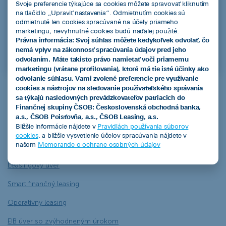
Zaujíma vás rebríček najpredávanejších áut na
Svoje preferencie týkajúce sa cookies môžete spravovať kliknutím
na tlačidlo „Upraviť nastavenia“. Odmietnutím cookies sú
Slovensku za rok 2025? Pozrite si náš prehľadný
odmietnuté len cookies spracúvané na účely priameho
zoznam.
marketingu, nevyhnutné cookies budú naďalej použité.
Právna informácia: Svoj súhlas môžete kedykoľvek odvolať, čo
Najpredávanejšie autá na Slovensku
nemá vplyv na zákonnosť spracúvania údajov pred jeho
odvolaním. Máte takisto právo namietať voči priamemu
marketingu (vrátane profilovania), ktoré má tie isté účinky ako
odvolanie súhlasu. Vami zvolené preferencie pre využívanie
cookies a nástrojov na sledovanie používateľského správania
sa týkajú nasledovných prevádzkovateľov patriacich do
ČSOB Leasing a.s.
Finančnej skupiny ČSOB: Československá obchodná banka,
a.s., ČSOB Poisťovňa, a.s., ČSOB Leasing, a.s.
Bližšie informácie nájdete v
Pravidlách používania súborov
cookies
. a bližšie vysvetlenie účelov spracúvania nájdete v
našom
Memorande o ochrane osobných údajov
Produkty
Leasingový úver
Smart finančný leasing
Operatívny leasing
EIB úver so zvýhodneným úrokom