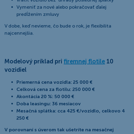
Vymeniť za nové alebo pokračovať ďalej
predĺžením zmluvy
V dobe, keď nevieme, čo bude o rok, je flexibilita
najcennejšia.
Modelový príklad pri
firemnej flotile
10
vozidiel
Priemerná cena vozidla: 25 000 €
Celková cena za flotilu: 250 000 €
Akontácia 20 %: 50 000 €
Doba leasingu: 36 mesiacov
Mesačná splátka: cca 425 €/vozidlo, celkovo 4
250 €
V porovnaní s úverom tak ušetríte na mesačnej