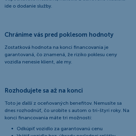
ide o dodanie služby.
Chránime vás pred poklesom hodnoty
Zostatková hodnota na konci financovania je
garantovaná, čo znamená, že riziko poklesu ceny
vozidla nenesie klient, ale my.
Rozhodujete sa až na konci
Toto je ďalší z oceňovaných benefitov. Nemusíte sa
dnes rozhodnúť, čo urobíte s autom o tri-štyri roky. Na
konci financovania máte tri možnosti:
Odkúpiť vozidlo za garantovanú cenu
Vrátiť vozidlo bez úhrady poslednej splátky