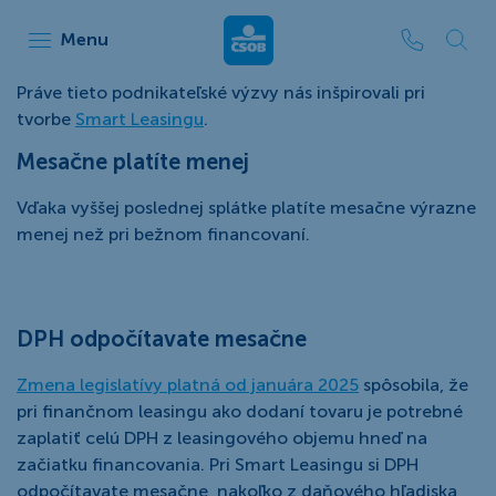
ČSOB Leasing
Menu
Práve tieto podnikateľské výzvy nás inšpirovali pri
tvorbe
Smart Leasingu
.
Mesačne platíte menej
Vďaka vyššej poslednej splátke platíte mesačne výrazne
menej než pri bežnom financovaní.
DPH odpočítavate mesačne
Zmena legislatívy platná od januára 2025
spôsobila, že
pri finančnom leasingu ako dodaní tovaru je potrebné
zaplatiť celú DPH z leasingového objemu hneď na
začiatku financovania. Pri Smart Leasingu si DPH
odpočítavate mesačne, nakoľko z daňového hľadiska