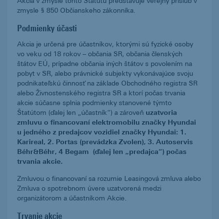
Akcia v zmysle tohto Štatútu predstavuje verejný prísľub v
zmysle § 850 Občianskeho zákonníka.
Podmienky účasti
Akcia je určená pre účastníkov, ktorými sú fyzické osoby
vo veku od 18 rokov – občania SR, občania členských
štátov EÚ, prípadne občania iných štátov s povolením na
pobyt v SR, alebo právnické subjekty vykonávajúce svoju
podnikateľskú činnosť na základe Obchodného registra SR
alebo Živnostenského registra SR a ktorí počas trvania
akcie súčasne splnia podmienky stanovené týmto
Štatútom (ďalej len „účastník“) a zároveň
uzatvoria
zmluvu o financovaní elektromobilu značky Hyundai
u jedného z predajcov vozidiel značky Hyundai: 1.
Karireal, 2. Portas (prevádzka Zvolen), 3. Autoservis
Béhr&Béhr, 4 Begam (ďalej len „predajca“) počas
trvania akcie.
Zmluvou o financovaní sa rozumie Leasingová zmluva alebo
Zmluva o spotrebnom úvere uzatvorená medzi
organizátorom a účastníkom Akcie.
Trvanie akcie