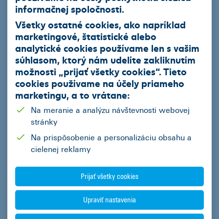
informačnej spoločnosti.
Organizátor akcie si vyhradzuje právo na zmenu tohto
Všetky ostatné cookies, ako napríklad
Štatútu. Za kontrolu dodržiavania pravidiel tejto akcie
zodpovedá organizátor. Zapojením sa do akcie vyjadrujú
marketingové, štatistické alebo
účastníci akcie svoj súhlas s pravidlami akcie stanovenými
analytické cookies používame len s vašim
týmto Štatútom.
súhlasom, ktorý nám udelíte zakliknutím
možnosti „
prijať všetky cookies
“. Tieto
Mgr. Andrej Janičina
Predseda predstavenstva a generálny riaditeľ
cookies používame na
účely priameho
ČSOB Leasing, a.s.
marketingu
, a to vrátane:
Na meranie a analýzu návštevnosti webovej
stránky
Na prispôsobenie a personalizáciu obsahu a
ČSOB Leasing a.s.
cielenej reklamy
Prijať všetky cookies
Produkty
Upraviť nastavenia
Leasingový úver