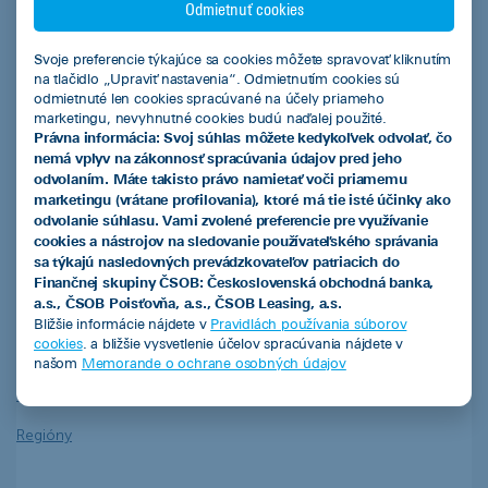
Odmietnuť cookies
Smart finančný leasing
Operatívny leasing
Svoje preferencie týkajúce sa cookies môžete spravovať kliknutím
na tlačidlo „Upraviť nastavenia“. Odmietnutím cookies sú
EIB úver so zvýhodneným úrokom
odmietnuté len cookies spracúvané na účely priameho
marketingu, nevyhnutné cookies budú naďalej použité.
Ekofinancovanie
Právna informácia: Svoj súhlas môžete kedykoľvek odvolať, čo
nemá vplyv na zákonnosť spracúvania údajov pred jeho
odvolaním. Máte takisto právo namietať voči priamemu
Naša ponuka
marketingu (vrátane profilovania), ktoré má tie isté účinky ako
odvolanie súhlasu. Vami zvolené preferencie pre využívanie
Akciová ponuka vybraných partnerov ČSOB Leasing
cookies a nástrojov na sledovanie používateľského správania
sa týkajú nasledovných prevádzkovateľov patriacich do
Jazdené vozidlá z repredaja
Finančnej skupiny ČSOB: Československá obchodná banka,
a.s., ČSOB Poisťovňa, a.s., ČSOB Leasing, a.s.
Podnikatelia
Bližšie informácie nájdete v
Pravidlách používania súborov
cookies
. a bližšie vysvetlenie účelov spracúvania nájdete v
Mestá a obce
našom
Memorande o ochrane osobných údajov
Fyzické osoby
Regióny