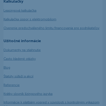
Kalkulačky
Leasingová kalkulačka
Kalkulačka úspor s elektromobilom
Overenie predschváleného limitu financovania pre podnikateľov
Užitočné informácie
Dokumenty na stiahnutie
Často kladené otázky
Blog
Štatúty súťaží a akcií
Referencie
Krátky slovník lízingového jazyka
Informácie k platbám vopred v súvislosti s kontrolným výkazom