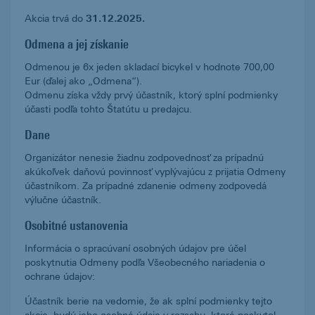
Akcia trvá do
31.12.2025.
Odmena a jej získanie
Odmenou je 6x jeden skladací bicykel v hodnote 700,00
Eur (ďalej ako „Odmena“).
Odmenu získa vždy prvý účastník, ktorý splní podmienky
účasti podľa tohto Štatútu u predajcu.
Dane
Organizátor nenesie žiadnu zodpovednosť za prípadnú
akúkoľvek daňovú povinnosť vyplývajúcu z prijatia Odmeny
účastníkom. Za prípadné zdanenie odmeny zodpovedá
výlučne účastník.
Osobitné ustanovenia
Informácia o spracúvaní osobných údajov pre účel
poskytnutia Odmeny podľa Všeobecného nariadenia o
ochrane údajov:
Účastník berie na vedomie, že ak splní podmienky tejto
akcie, budú jeho osobné údaje v rozsahu, ktoré poskytol