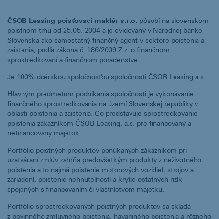
ČSOB Leasing poisťovací maklér s.r.o.
pôsobí na slovenskom
poistnom trhu od 25.05. 2004 a je evidovaný v Národnej banke
Slovenska ako samostatný finančný agent v sektore poistenia a
zaistenia, podľa zákona č. 186/2009 Z.z. o finančnom
sprostredkovaní a finančnom poradenstve.
Je 100% dcérskou spoločnosťou spoločnosti ČSOB Leasing a.s.
Hlavným predmetom podnikania spoločnosti je vykonávanie
finančného sprostredkovania na území Slovenskej republiky v
oblasti poistenia a zaistenia. Čo predstavuje sprostredkovanie
poistenia zákazníkom ČSOB Leasing, a.s. pre financovaný a
nefinancovaný majetok.
Portfólio poistných produktov ponúkaných zákazníkom pri
uzatváraní zmlúv zahŕňa predovšetkým produkty z neživotného
poistenia a to najmä poistenie motorových vozidiel, strojov a
zariadení, poistenie nehnuteľností a krytie ostatných rizík
spojených s financovaním či vlastníctvom majetku.
Portfólio sprostredkovaných poistných produktov sa skladá
z povinného zmluvného poistenia, havarijného poistenia a rôzneho