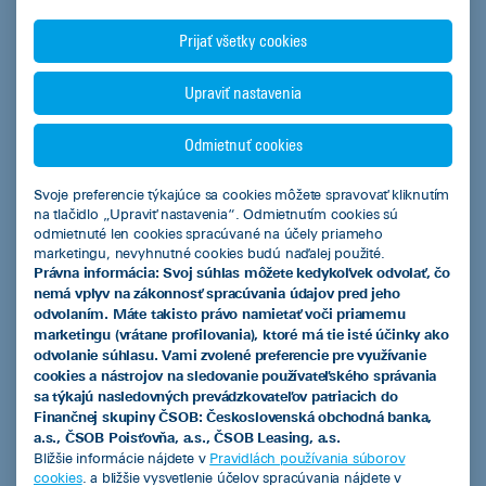
Akciová ponuka vybraných partnerov ČSOB Leasing
Prijať všetky cookies
Jazdené vozidlá z repredaja
Upraviť nastavenia
Podnikatelia
Mestá a obce
Odmietnuť cookies
Fyzické osoby
Svoje preferencie týkajúce sa cookies môžete spravovať kliknutím
na tlačidlo „Upraviť nastavenia“. Odmietnutím cookies sú
Regióny
odmietnuté len cookies spracúvané na účely priameho
marketingu, nevyhnutné cookies budú naďalej použité.
Právna informácia: Svoj súhlas môžete kedykoľvek odvolať, čo
Kalkulačky
nemá vplyv na zákonnosť spracúvania údajov pred jeho
odvolaním. Máte takisto právo namietať voči priamemu
Leasingová kalkulačka
marketingu (vrátane profilovania), ktoré má tie isté účinky ako
odvolanie súhlasu. Vami zvolené preferencie pre využívanie
Kalkulačka úspor s elektromobilom
cookies a nástrojov na sledovanie používateľského správania
sa týkajú nasledovných prevádzkovateľov patriacich do
Overenie predschváleného limitu financovania pre podnikateľov
Finančnej skupiny ČSOB: Československá obchodná banka,
a.s., ČSOB Poisťovňa, a.s., ČSOB Leasing, a.s.
Užitočné informácie
Bližšie informácie nájdete v
Pravidlách používania súborov
cookies
. a bližšie vysvetlenie účelov spracúvania nájdete v