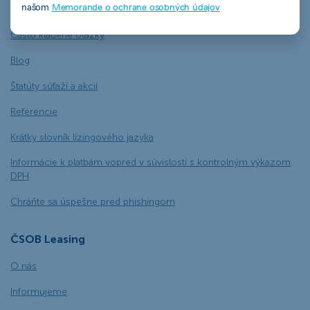
našom
Memorande o ochrane osobných údajov
Dokumenty na stiahnutie
Často kladené otázky
Blog
Štatúty súťaží a akcií
Referencie
Krátky slovník lízingového jazyka
Informácie k platbám vopred v súvislosti s kontrolným výkazom
DPH
Chráňte sa úspešne pred phishingom
ČSOB Leasing
O nás
Informujeme