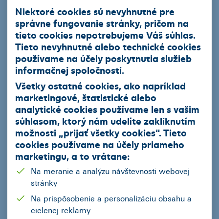
E-mail: info@csobpm.sk
Niektoré cookies sú nevyhnutné pre
správne fungovanie stránky, pričom na
tieto cookies nepotrebujeme Váš súhlas.
Tieto nevyhnutné alebo technické cookies
ČSOB Leasing a.s.
používame na účely poskytnutia služieb
informačnej spoločnosti.
Všetky ostatné cookies, ako napríklad
Produkty
marketingové, štatistické alebo
analytické cookies používame len s vašim
Leasingový úver
súhlasom, ktorý nám udelíte zakliknutím
Smart finančný leasing
možnosti „
prijať všetky cookies
“. Tieto
cookies používame na
účely priameho
Operatívny leasing
marketingu
, a to vrátane:
EIB úver so zvýhodneným úrokom
Na meranie a analýzu návštevnosti webovej
Ekofinancovanie
stránky
Na prispôsobenie a personalizáciu obsahu a
Naša ponuka
cielenej reklamy