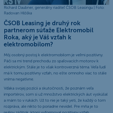
Richard Daubner, generálny riaditeľ ČSOB Leasingu | Foto:
Radovan Hlôška
ČSOB Leasing je druhý rok
partnerom súťaže Elektromobil
Roka, aký je Váš vzťah k
elektromobilom?
Môj osobný postoj k elektromobilom je veľmi pozitívny.
Páči sa mi trend prechodu zo spaľovacích motorov k
elektrickým. Stále je to však kontroverzná téma. Veľa ľudí
má k tomu pozitívny vzťah, no ešte omnoho viac to stále
vníma negatívne.
Vďaka svojej pozícii a skutočnosti, že poznám veľa
importérov, som si už množstvo elektrických áut vyskúšal
a mám to v rukách. Už to nie je taký yeti, že každý o tom
rozpráva, ale nikto to poriadne nevidel. Pre mňa je to
reálny zážitok, ktorý vyformoval pozitívny vzťah.