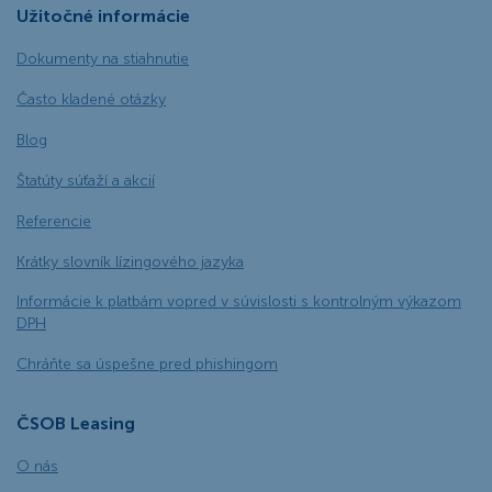
Užitočné informácie
Dokumenty na stiahnutie
Často kladené otázky
Blog
Štatúty súťaží a akcií
Referencie
Krátky slovník lízingového jazyka
Informácie k platbám vopred v súvislosti s kontrolným výkazom
DPH
Chráňte sa úspešne pred phishingom
ČSOB Leasing
O nás