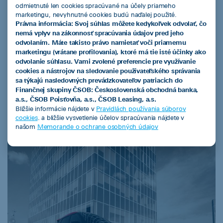
odmietnuté len cookies spracúvané na účely priameho
úrazové pripoistenie
marketingu, nevyhnutné cookies budú naďalej použité.
Právna informácia: Svoj súhlas môžete kedykoľvek odvolať, čo
Výhodou pre zákazníkov je, že splátka poistného je
nemá vplyv na zákonnosť spracúvania údajov pred jeho
súčasťou pravidelnej mesačnej splátky a býva rovnaká
odvolaním. Máte takisto právo namietať voči priamemu
počas celej doby splácania vozidla. V závislosti od poisťovní
marketingu (vrátane profilovania), ktoré má tie isté účinky ako
odvolanie súhlasu. Vami zvolené preferencie pre využívanie
môže byť rozdiel vo výške poistného pre BEV a ostatné
cookies a nástrojov na sledovanie používateľského správania
pohony. V niektorých poisťovniach sú sadzby havarijného
sa týkajú nasledovných prevádzkovateľov patriacich do
poistenia pre BEV rovnaké a v niektorých vyššie ako pre
Finančnej skupiny ČSOB: Československá obchodná banka,
ostatné druhy pohonov.
a.s., ČSOB Poisťovňa, a.s., ČSOB Leasing, a.s.
Bližšie informácie nájdete v
Pravidlách používania súborov
cookies
. a bližšie vysvetlenie účelov spracúvania nájdete v
našom
Memorande o ochrane osobných údajov