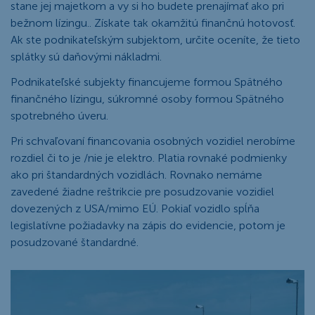
stane jej majetkom a vy si ho budete prenajímať ako pri
bežnom lízingu.. Získate tak okamžitú finančnú hotovosť.
Ak ste podnikateľským subjektom, určite oceníte, že tieto
splátky sú daňovými nákladmi.
Podnikateľské subjekty financujeme formou Spätného
finančného lízingu, súkromné osoby formou Spätného
spotrebného úveru.
Pri schvaľovaní financovania osobných vozidiel nerobíme
rozdiel či to je /nie je elektro. Platia rovnaké podmienky
ako pri štandardných vozidlách. Rovnako nemáme
zavedené žiadne reštrikcie pre posudzovanie vozidiel
dovezených z USA/mimo EÚ. Pokiaľ vozidlo spĺňa
legislatívne požiadavky na zápis do evidencie, potom je
posudzované štandardné.