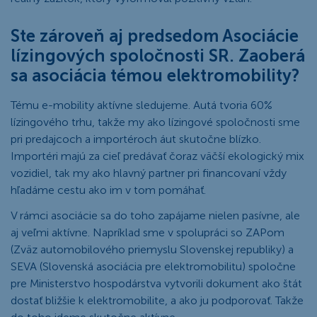
Ste zároveň aj predsedom Asociácie
lízingových spoločnosti SR. Zaoberá
sa asociácia témou elektromobility?
Tému e-mobility aktívne sledujeme. Autá tvoria 60%
lízingového trhu, takže my ako lízingové spoločnosti sme
pri predajcoch a importéroch áut skutočne blízko.
Importéri majú za cieľ predávať čoraz väčší ekologický mix
vozidiel, tak my ako hlavný partner pri financovaní vždy
hľadáme cestu ako im v tom pomáhať.
V rámci asociácie sa do toho zapájame nielen pasívne, ale
aj veľmi aktívne. Napríklad sme v spolupráci so ZAPom
(Zväz automobilového priemyslu Slovenskej republiky) a
SEVA (Slovenská asociácia pre elektromobilitu) spoločne
pre Ministerstvo hospodárstva vytvorili dokument ako štát
dostať bližšie k elektromobilite, a ako ju podporovať. Takže