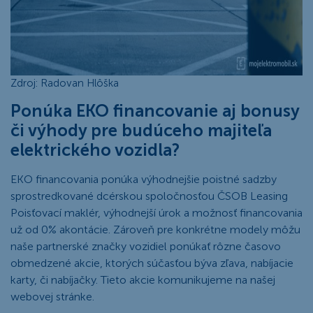
Zdroj: Radovan Hlôška
Ponúka EKO financovanie aj bonusy
či výhody pre budúceho majiteľa
elektrického vozidla?
EKO financovania ponúka výhodnejšie poistné sadzby
sprostredkované dcérskou spoločnosťou ČSOB Leasing
Poisťovací maklér, výhodnejší úrok a možnosť financovania
už od 0% akontácie. Zároveň pre konkrétne modely môžu
naše partnerské značky vozidiel ponúkať rôzne časovo
obmedzené akcie, ktorých súčasťou býva zľava, nabíjacie
karty, či nabíjačky. Tieto akcie komunikujeme na našej
webovej stránke.