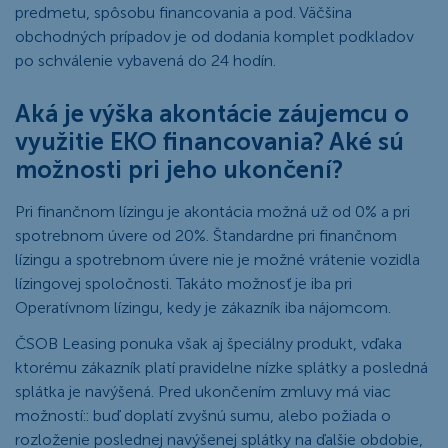
predmetu, spôsobu financovania a pod. Väčšina
obchodných prípadov je od dodania komplet podkladov
po schválenie vybavená do 24 hodín.
Aká je výška akontácie záujemcu o
využitie EKO financovania? Aké sú
možnosti pri jeho ukončení?
Pri finančnom lízingu je akontácia možná už od 0% a pri
spotrebnom úvere od 20%. Štandardne pri finančnom
lízingu a spotrebnom úvere nie je možné vrátenie vozidla
lízingovej spoločnosti. Takáto možnosť je iba pri
Operatívnom lízingu, kedy je zákazník iba nájomcom.
ČSOB Leasing ponuka však aj špeciálny produkt, vďaka
ktorému zákazník platí pravidelne nízke splátky a posledná
splátka je navýšená. Pred ukončením zmluvy má viac
možností:: buď doplatí zvyšnú sumu, alebo požiada o
rozloženie poslednej navýšenej splátky na ďalšie obdobie,