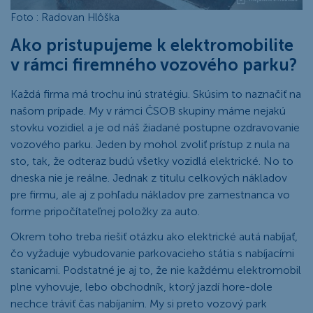
Foto : Radovan Hlôška
Ako pristupujeme k elektromobilite
v rámci firemného vozového parku?
Každá firma má trochu inú stratégiu. Skúsim to naznačiť na
našom prípade. My v rámci ČSOB skupiny máme nejakú
stovku vozidiel a je od náš žiadané postupne ozdravovanie
vozového parku. Jeden by mohol zvoliť prístup z nula na
sto, tak, že odteraz budú všetky vozidlá elektrické. No to
dneska nie je reálne. Jednak z titulu celkových nákladov
pre firmu, ale aj z pohľadu nákladov pre zamestnanca vo
forme pripočítateľnej položky za auto.
Okrem toho treba riešiť otázku ako elektrické autá nabíjať,
čo vyžaduje vybudovanie parkovacieho státia s nabíjacími
stanicami. Podstatné je aj to, že nie každému elektromobil
plne vyhovuje, lebo obchodník, ktorý jazdí hore-dole
nechce tráviť čas nabíjaním. My si preto vozový park