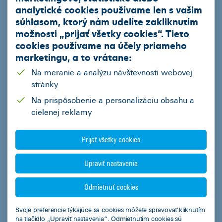
analytické cookies používame len s vašim
Ponúkate aj pomoc a služby v
súhlasom, ktorý nám udelíte zakliknutím
segmente poistenia? Čo všetko je
možnosti „
prijať všetky cookies
“. Tieto
možné pripoistiť nad rámec
cookies používame na
účely priameho
tradičného krytia cez havarijne
marketingu
, a to vrátane:
poistenie?
Na meranie a analýzu návštevnosti webovej
stránky
Poistenie poskytujeme prostredníctvom našej dcérskej
spoločnosti ČSOB Leasing Poisťovací maklér. Sme súčinní
Na prispôsobenie a personalizáciu obsahu a
pri uzatváraní poistných zmlúv, ako aj pri riešení poistných
cielenej reklamy
udalostí. Pomôžeme vám aj s výberom správneho druhu
poistenia – povinné zákonné poistenie, havarijné poistenie,
Prijať všetky cookies
poistenie finančnej straty (GAP).
Upraviť nastavenia
Nad rámec základného krytia ponúkame možnosť
pripoistenia:
Odmietnuť cookies
čelného skla/skiel,
náhradného vozidla,
Svoje preferencie týkajúce sa cookies môžete spravovať kliknutím
batožiny,
na tlačidlo „Upraviť nastavenia“. Odmietnutím cookies sú