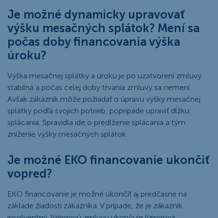
Je možné dynamicky upravovať
výšku mesačných splátok? Mení sa
počas doby financovania výška
úroku?
Výška mesačnej splátky a úroku je po uzatvorení zmluvy
stabilná a počas celej doby trvania zmluvy sa nemení.
Avšak zákazník môže požiadať o úpravu výšky mesačnej
splátky podľa svojich potrieb, poprípade upraviť dĺžku
splácania. Spravidla ide o predĺženie splácania a tým
zníženie výšky mesačných splátok.
Je možné EKO financovanie ukončiť
vopred?
EKO financovanie je možné ukončiť aj predčasne na
základe žiadosti zákazníka. V prípade, že je zákazník
insolventný, lízingovú zmluvu ukončuje lízingová