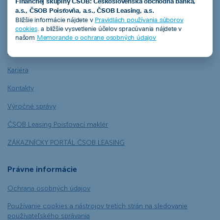
Finančnej skupiny ČSOB: Československá obchodná banka,
a.s., ČSOB Poisťovňa, a.s., ČSOB Leasing, a.s.
ČSOB Leasing
Bližšie informácie nájdete v
Pravidlách používania súborov
cookies
. a bližšie vysvetlenie účelov spracúvania nájdete v
O nás
našom
Memorande o ochrane osobných údajov
Informujeme
Kariéra
Kontakty
Výročné správy
ČSOB Leasing Poisťovací maklér
ZÁKAZNÍCKY PORTÁL ČSOB LEASING
Právne informácie
Ochrana osobných údajov
Používanie cookies a nástrojov tretích strán na sledovanie
používateľského správania