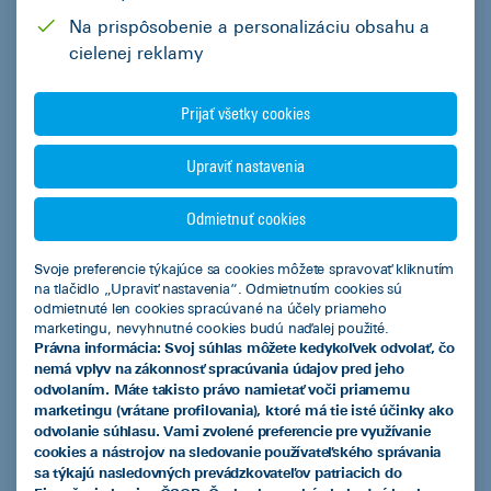
Kalkulačka úspor s elektromobilom
Na prispôsobenie a personalizáciu obsahu a
cielenej reklamy
Overenie predschváleného limitu financovania pre podnikateľov
Prijať všetky cookies
Užitočné informácie
Dokumenty na stiahnutie
Upraviť nastavenia
Často kladené otázky
Odmietnuť cookies
Blog
Svoje preferencie týkajúce sa cookies môžete spravovať kliknutím
Štatúty súťaží a akcií
na tlačidlo „Upraviť nastavenia“. Odmietnutím cookies sú
odmietnuté len cookies spracúvané na účely priameho
Referencie
marketingu, nevyhnutné cookies budú naďalej použité.
Právna informácia: Svoj súhlas môžete kedykoľvek odvolať, čo
Krátky slovník lízingového jazyka
nemá vplyv na zákonnosť spracúvania údajov pred jeho
odvolaním. Máte takisto právo namietať voči priamemu
Informácie k platbám vopred v súvislosti s kontrolným výkazom
marketingu (vrátane profilovania), ktoré má tie isté účinky ako
DPH
odvolanie súhlasu. Vami zvolené preferencie pre využívanie
cookies a nástrojov na sledovanie používateľského správania
Chráňte sa úspešne pred phishingom
sa týkajú nasledovných prevádzkovateľov patriacich do