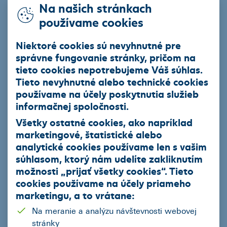
Na našich stránkach
EIB úver so zvýhodneným úrokom
používame cookies
Ekofinancovanie
Niektoré cookies sú nevyhnutné pre
správne fungovanie stránky, pričom na
Naša ponuka
tieto cookies nepotrebujeme Váš súhlas.
Akciová ponuka vybraných partnerov ČSOB Leasing
Tieto nevyhnutné alebo technické cookies
používame na účely poskytnutia služieb
Jazdené vozidlá z repredaja
informačnej spoločnosti.
Podnikatelia
Všetky ostatné cookies, ako napríklad
marketingové, štatistické alebo
Mestá a obce
analytické cookies používame len s vašim
Fyzické osoby
súhlasom, ktorý nám udelíte zakliknutím
možnosti „
prijať všetky cookies
“. Tieto
Regióny
cookies používame na
účely priameho
marketingu
, a to vrátane:
Kalkulačky
Na meranie a analýzu návštevnosti webovej
Leasingová kalkulačka
stránky