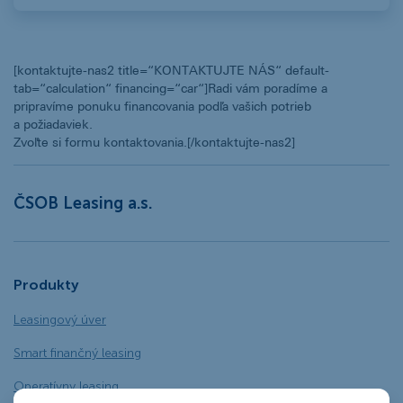
[kontaktujte-nas2 title=“KONTAKTUJTE NÁS“ default-
tab=“calculation“ financing=“car“]Radi vám poradíme a
pripravíme ponuku financovania podľa vašich potrieb
a požiadaviek.
Zvoľte si formu kontaktovania.[/kontaktujte-nas2]
ČSOB Leasing a.s.
Produkty
Leasingový úver
Smart finančný leasing
Operatívny leasing