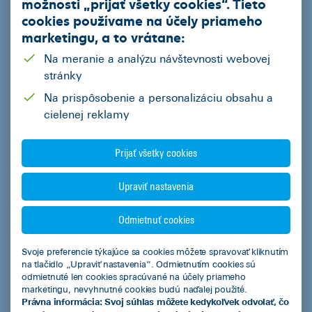
možnosti „
prijať všetky cookies
“. Tieto
Zaujíma vás prečo
IČO
potrebujeme IČO?
cookies používame na
účely priameho
marketingu
, a to vrátane:
Na meranie a analýzu návštevnosti webovej
Správa - Počet Zostávajúcich Znakov
1000
stránky
Na prispôsobenie a personalizáciu obsahu a
cielenej reklamy
Prijať všetky cookies
Upraviť nastavenia
Súhlasím
so spracovaním osobných údajov za účelom spracovania ponuky zo
Odmietnuť cookies
strany ČSOB Leasing, a.s.
Svoje preferencie týkajúce sa cookies môžete spravovať kliknutím
Odoslať
na tlačidlo „Upraviť nastavenia“. Odmietnutím cookies sú
odmietnuté len cookies spracúvané na účely priameho
marketingu, nevyhnutné cookies budú naďalej použité.
Právna informácia: Svoj súhlas môžete kedykoľvek odvolať, čo