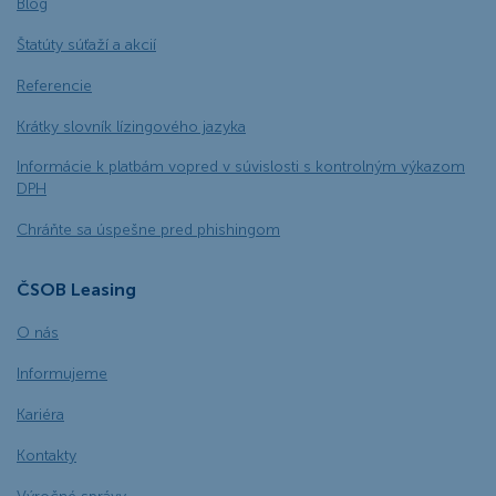
Blog
Štatúty súťaží a akcií
Referencie
Krátky slovník lízingového jazyka
Informácie k platbám vopred v súvislosti s kontrolným výkazom
DPH
Chráňte sa úspešne pred phishingom
ČSOB Leasing
O nás
Informujeme
Kariéra
Kontakty