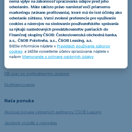
nemá vplyv na zákonnosť spracúvania údajov pred jeho
ČSOB Leasing a.s.
odvolaním. Máte takisto právo namietať voči priamemu
marketingu (vrátane profilovania), ktoré má tie isté účinky ako
odvolanie súhlasu. Vami zvolené preferencie pre využívanie
cookies a nástrojov na sledovanie používateľského správania
Produkty
sa týkajú nasledovných prevádzkovateľov patriacich do
Finančnej skupiny ČSOB: Československá obchodná banka,
a.s., ČSOB Poisťovňa, a.s., ČSOB Leasing, a.s.
Leasingový úver
Bližšie informácie nájdete v
Pravidlách používania súborov
cookies
. a bližšie vysvetlenie účelov spracúvania nájdete v
Smart finančný leasing
našom
Memorande o ochrane osobných údajov
Operatívny leasing
EIB úver so zvýhodneným úrokom
Ekofinancovanie
Naša ponuka
Akciová ponuka vybraných partnerov ČSOB Leasing
Jazdené vozidlá z repredaja