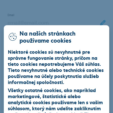
Email
Na našich stránkach
používame cookies
Telefón
Niektoré cookies sú nevyhnutné pre
správne fungovanie stránky, pričom na
tieto cookies nepotrebujeme Váš súhlas.
Tieto nevyhnutné alebo technické cookies
Zaujíma vás prečo
PSČ
potrebujeme PSČ?
používame na účely poskytnutia služieb
informačnej spoločnosti.
Všetky ostatné cookies, ako napríklad
Mesto
marketingové, štatistické alebo
analytické cookies používame len s vašim
súhlasom, ktorý nám udelíte zakliknutím