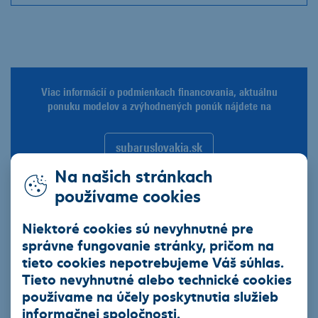
Viac informácií o podmienkach financovania, aktuálnu
ponuku modelov a zvýhodnených ponúk nájdete na
subaruslovakia.sk
Na našich stránkach
používame cookies
ZÍSKAJTE NAJVÝHODNEJŠIE
Niektoré cookies sú nevyhnutné pre
správne fungovanie stránky, pričom na
FINANCOVANIE
tieto cookies nepotrebujeme Váš súhlas.
Tieto nevyhnutné alebo technické cookies
Nechajte si poradiť na predajnom mieste vozidiel SUBARU.
používame na účely poskytnutia služieb
Personál vám pomôže s výberom vozidla a financovaním,
informačnej spoločnosti.
zohľadňujúc vaše potreby a možnosti. Môžete využiť aj