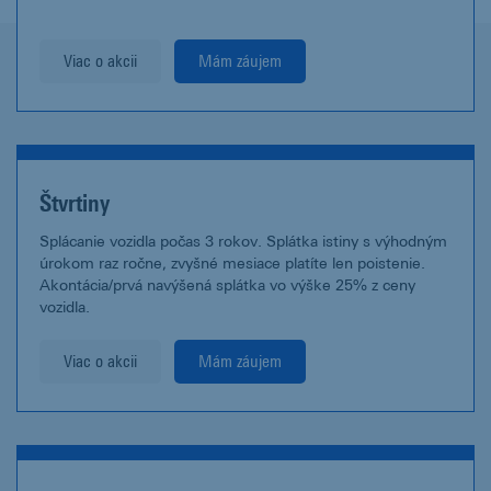
Viac o akcii
Mám záujem
Štvrtiny
Splácanie vozidla počas 3 rokov. Splátka istiny s výhodným
úrokom raz ročne, zvyšné mesiace platíte len poistenie.
Akontácia/prvá navýšená splátka vo výške 25% z ceny
vozidla.
Viac o akcii
Mám záujem