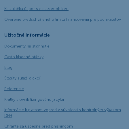
Kalkulačka úspor s elektromobilom
Overenie predschváleného limitu financovania pre podnikateľov
Užitočné informácie
Dokumenty na stiahnutie
Často kladené otázky
Blog
Štatúty súťaží a akcií
Referencie
Krátky slovník lízingového jazyka
Informácie k platbám vopred v súvislosti s kontrolným výkazom
DPH
Chráňte sa úspešne pred phishingom