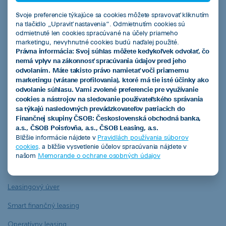
Mesto
Svoje preferencie týkajúce sa cookies môžete spravovať kliknutím
na tlačidlo „Upraviť nastavenia“. Odmietnutím cookies sú
odmietnuté len cookies spracúvané na účely priameho
marketingu, nevyhnutné cookies budú naďalej použité.
Právna informácia: Svoj súhlas môžete kedykoľvek odvolať, čo
nemá vplyv na zákonnosť spracúvania údajov pred jeho
1
2
3
odvolaním. Máte takisto právo namietať voči priamemu
marketingu (vrátane profilovania), ktoré má tie isté účinky ako
odvolanie súhlasu. Vami zvolené preferencie pre využívanie
cookies a nástrojov na sledovanie používateľského správania
sa týkajú nasledovných prevádzkovateľov patriacich do
Finančnej skupiny ČSOB: Československá obchodná banka,
ČSOB Leasing a.s.
a.s., ČSOB Poisťovňa, a.s., ČSOB Leasing, a.s.
Bližšie informácie nájdete v
Pravidlách používania súborov
cookies
. a bližšie vysvetlenie účelov spracúvania nájdete v
našom
Memorande o ochrane osobných údajov
Produkty
Leasingový úver
Smart finančný leasing
Operatívny leasing