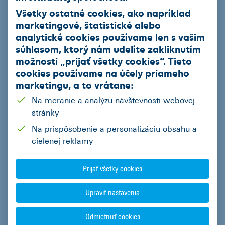
krátkodobé cenové zvýhodnenia na vybrané modely.
Všetky ostatné cookies, ako napríklad
marketingové, štatistické alebo
Stačí vyplniť údaje a zvoliť si predajcu
analytické cookies používame len s vašim
súhlasom, ktorý nám udelíte zakliknutím
Meno Priezvisko
možnosti „
prijať všetky cookies
“. Tieto
cookies používame na
účely priameho
marketingu
, a to vrátane:
Zaujíma vás prečo
Na meranie a analýzu návštevnosti webovej
PSČ
potrebujeme PSČ?
stránky
Na prispôsobenie a personalizáciu obsahu a
cielenej reklamy
Email
Prijať všetky cookies
Telefón
Upraviť nastavenia
Odmietnuť cookies