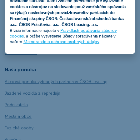
odvolanie súhlasu. Vami zvolené preferencie pre využívanie
Leasingový úver
cookies a nástrojov na sledovanie používateľského správania
sa týkajú nasledovných prevádzkovateľov patriacich do
Smart finančný leasing
Finančnej skupiny ČSOB: Československá obchodná banka,
a.s., ČSOB Poisťovňa, a.s., ČSOB Leasing, a.s.
Operatívny leasing
Bližšie informácie nájdete v
Pravidlách používania súborov
cookies
. a bližšie vysvetlenie účelov spracúvania nájdete v
EIB úver so zvýhodneným úrokom
našom
Memorande o ochrane osobných údajov
Ekofinancovanie
Naša ponuka
Akciová ponuka vybraných partnerov ČSOB Leasing
Jazdené vozidlá z repredaja
Podnikatelia
Mestá a obce
Fyzické osoby
Regióny