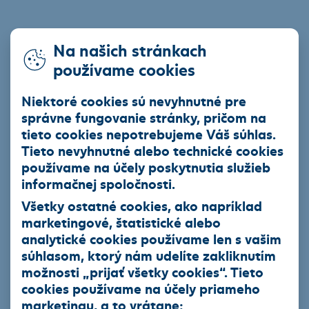
Telefón
Na našich stránkach
používame cookies
Niektoré cookies sú nevyhnutné pre
Zaujíma vás prečo
správne fungovanie stránky, pričom na
PSČ
potrebujeme PSČ?
tieto cookies nepotrebujeme Váš súhlas.
Tieto nevyhnutné alebo technické cookies
používame na účely poskytnutia služieb
Mesto
informačnej spoločnosti.
Všetky ostatné cookies, ako napríklad
marketingové, štatistické alebo
Zaujíma vás prečo
analytické cookies používame len s vašim
IČO
potrebujeme IČO?
súhlasom, ktorý nám udelíte zakliknutím
možnosti „
prijať všetky cookies
“. Tieto
cookies používame na
účely priameho
Správa - Počet Zostávajúcich Znakov
1000
marketingu
, a to vrátane: