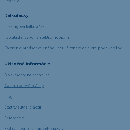
Kalkulačky
Leasingová kalkulačka
Kalkulačka úspor s elektromobilom
Overenie predschváleného limitu financovania pre podnikateľov
Užitočné informácie
Dokumenty na stiahnutie
Často kladené otázky
Blog
Štatúty súťaží a akcií
Referencie
Krátky slovník lízingového jazyka