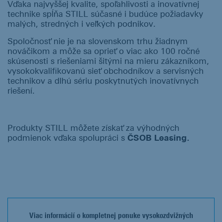
Vďaka najvyššej kvalite, spoľahlivosti a inovatívnej
technike spĺňa STILL súčasné i budúce požiadavky
malých, stredných i veľkých podnikov.
Spoločnosť nie je na slovenskom trhu žiadnym
nováčikom a môže sa oprieť o viac ako 100 ročné
skúsenosti s riešeniami šitými na mieru zákazníkom,
vysokokvalifikovanú sieť obchodníkov a servisných
technikov a dlhú sériu poskytnutých inovatívnych
riešení.
Produkty STILL môžete získať za výhodných
podmienok vďaka spolupráci s
ČSOB Leasing.
Viac informácií o kompletnej ponuke vysokozdvižných