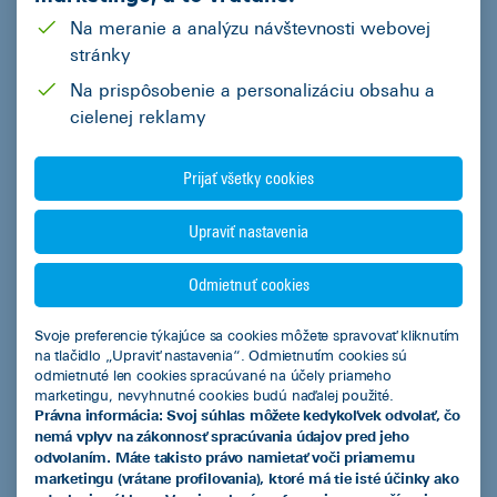
Na meranie a analýzu návštevnosti webovej
stránky
Na prispôsobenie a personalizáciu obsahu a
cielenej reklamy
Prijať všetky cookies
Súhlasím
so spracovaním osobných údajov za účelom spracovania ponuky zo
strany ČSOB Leasing, a.s.
Upraviť nastavenia
Odoslať
Odmietnuť cookies
Svoje preferencie týkajúce sa cookies môžete spravovať kliknutím
na tlačidlo „Upraviť nastavenia“. Odmietnutím cookies sú
ČSOB Leasing a.s.
odmietnuté len cookies spracúvané na účely priameho
marketingu, nevyhnutné cookies budú naďalej použité.
Právna informácia: Svoj súhlas môžete kedykoľvek odvolať, čo
nemá vplyv na zákonnosť spracúvania údajov pred jeho
odvolaním. Máte takisto právo namietať voči priamemu
Produkty
marketingu (vrátane profilovania), ktoré má tie isté účinky ako