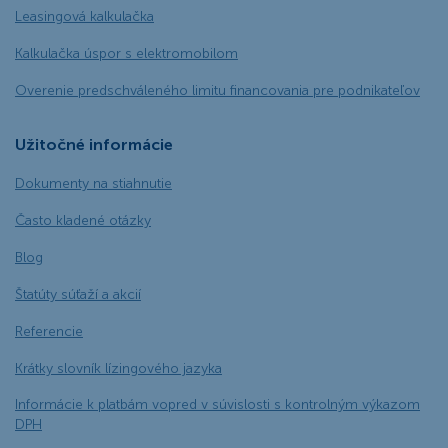
Leasingová kalkulačka
Kalkulačka úspor s elektromobilom
Overenie predschváleného limitu financovania pre podnikateľov
Užitočné informácie
Dokumenty na stiahnutie
Často kladené otázky
Blog
Štatúty súťaží a akcií
Referencie
Krátky slovník lízingového jazyka
Informácie k platbám vopred v súvislosti s kontrolným výkazom
DPH