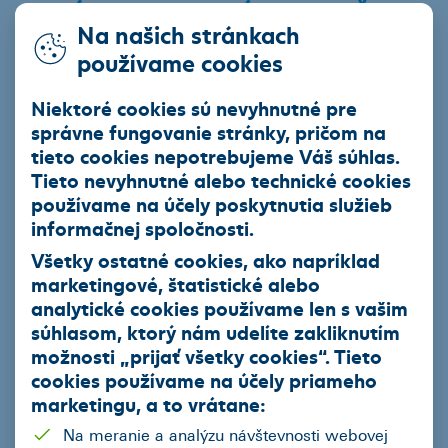
ZÍSKAJTE NAJVÝHODNEJŠIE
Na našich stránkach
FINANCOVANIE
používame cookies
Vyplňte formulár a náš personál vám pomôže s výberom
Niektoré cookies sú nevyhnutné pre
vozidla a financovaním, zohľadňujúc vaše potreby a
správne fungovanie stránky, pričom na
možnosti. Môžete využiť aj krátkodobé cenové zvýhodnenia
tieto cookies nepotrebujeme Váš súhlas.
na vybrané modely.
Tieto nevyhnutné alebo technické cookies
používame na účely poskytnutia služieb
Meno Priezvisko
informačnej spoločnosti.
Všetky ostatné cookies, ako napríklad
marketingové, štatistické alebo
analytické cookies používame len s vašim
Email
súhlasom, ktorý nám udelíte zakliknutím
možnosti „
prijať všetky cookies
“. Tieto
cookies používame na
účely priameho
marketingu
, a to vrátane:
Telefón
Na meranie a analýzu návštevnosti webovej