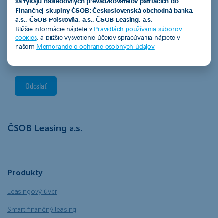
sa týkajú nasledovných prevádzkovateľov patriacich do
Finančnej skupiny ČSOB: Československá obchodná banka,
a.s., ČSOB Poisťovňa, a.s., ČSOB Leasing, a.s.
Bližšie informácie nájdete v
Pravidlách používania súborov
cookies
. a bližšie vysvetlenie účelov spracúvania nájdete v
našom
Memorande o ochrane osobných údajov
Súhlasím
so spracovaním osobných údajov za účelom spracovania ponuky zo
strany ČSOB Leasing, a.s.
Odoslať
ČSOB Leasing a.s.
Produkty
Leasingový úver
Smart finančný leasing