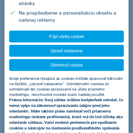
stránky
Na prispôsobenie a personalizáciu obsahu a
cielenej reklamy
Zaujíma vás prečo
PSČ
potrebujeme PSČ?
Prijať všetky cookies
Upraviť nastavenia
Mesto
Odmietnuť cookies
Zaujíma vás prečo
Svoje preferencie týkajúce sa cookies môžete spravovať kliknutím
IČO
potrebujeme IČO?
na tlačidlo „Upraviť nastavenia“. Odmietnutím cookies sú
odmietnuté len cookies spracúvané na účely priameho
marketingu, nevyhnutné cookies budú naďalej použité.
Právna informácia: Svoj súhlas môžete kedykoľvek odvolať, čo
Správa - Počet Zostávajúcich Znakov
1000
nemá vplyv na zákonnosť spracúvania údajov pred jeho
odvolaním. Máte takisto právo namietať voči priamemu
marketingu (vrátane profilovania), ktoré má tie isté účinky ako
odvolanie súhlasu. Vami zvolené preferencie pre využívanie
cookies a nástrojov na sledovanie používateľského správania