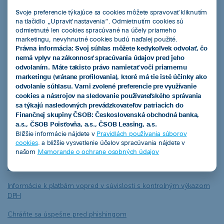
Kalkulačka úspor s elektromobilom
Svoje preferencie týkajúce sa cookies môžete spravovať kliknutím
na tlačidlo „Upraviť nastavenia“. Odmietnutím cookies sú
Overenie predschváleného limitu financovania pre podnikateľov
odmietnuté len cookies spracúvané na účely priameho
marketingu, nevyhnutné cookies budú naďalej použité.
Právna informácia: Svoj súhlas môžete kedykoľvek odvolať, čo
Užitočné informácie
nemá vplyv na zákonnosť spracúvania údajov pred jeho
odvolaním. Máte takisto právo namietať voči priamemu
Dokumenty na stiahnutie
marketingu (vrátane profilovania), ktoré má tie isté účinky ako
odvolanie súhlasu. Vami zvolené preferencie pre využívanie
Často kladené otázky
cookies a nástrojov na sledovanie používateľského správania
sa týkajú nasledovných prevádzkovateľov patriacich do
Blog
Finančnej skupiny ČSOB: Československá obchodná banka,
a.s., ČSOB Poisťovňa, a.s., ČSOB Leasing, a.s.
Štatúty súťaží a akcií
Bližšie informácie nájdete v
Pravidlách používania súborov
cookies
. a bližšie vysvetlenie účelov spracúvania nájdete v
Referencie
našom
Memorande o ochrane osobných údajov
Krátky slovník lízingového jazyka
Informácie k platbám vopred v súvislosti s kontrolným výkazom
DPH
Chráňte sa úspešne pred phishingom