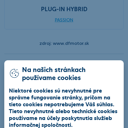
PLUG-IN HYBRID
PASSION
zdroj: www.dfmotor.sk
ČSOB Leasing a.s.
Na našich stránkach
používame cookies
Niektoré cookies sú nevyhnutné pre
Produkty
správne fungovanie stránky, pričom na
tieto cookies nepotrebujeme Váš súhlas.
Leasingový úver
Tieto nevyhnutné alebo technické cookies
Smart finančný leasing
používame na účely poskytnutia služieb
informačnej spoločnosti.
Operatívny leasing