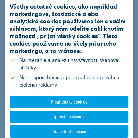
Všetky ostatné cookies, ako napríklad
EIB úver so zvýhodneným úrokom
marketingové, štatistické alebo
analytické cookies používame len s vašim
Ekofinancovanie
súhlasom, ktorý nám udelíte zakliknutím
možnosti „
prijať všetky cookies
“. Tieto
Naša ponuka
cookies používame na
účely priameho
Akciová ponuka vybraných partnerov ČSOB Leasing
marketingu
, a to vrátane:
Jazdené vozidlá z repredaja
Na meranie a analýzu návštevnosti webovej
stránky
Podnikatelia
Na prispôsobenie a personalizáciu obsahu a
Mestá a obce
cielenej reklamy
Fyzické osoby
Prijať všetky cookies
Regióny
Upraviť nastavenia
Kalkulačky
Odmietnuť cookies
Leasingová kalkulačka