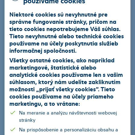
Niektoré cookies sú nevyhnutné pre
Mesto
správne fungovanie stránky, pričom na
tieto cookies nepotrebujeme Váš súhlas.
Tieto nevyhnutné alebo technické cookies
používame na účely poskytnutia služieb
Zaujíma vás prečo
IČO
potrebujeme IČO?
informačnej spoločnosti.
Všetky ostatné cookies, ako napríklad
marketingové, štatistické alebo
Správa - Počet Zostávajúcich Znakov
1000
analytické cookies používame len s vašim
súhlasom, ktorý nám udelíte zakliknutím
možnosti „
prijať všetky cookies
“. Tieto
cookies používame na
účely priameho
marketingu
, a to vrátane:
Na meranie a analýzu návštevnosti webovej
stránky
Na prispôsobenie a personalizáciu obsahu a
Súhlasím
so spracovaním osobných údajov za účelom spracovania ponuky zo strany