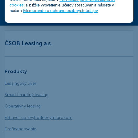
Kalkulačka úspor s elektromobilom
cookies
. a bližšie vysvetlenie účelov spracúvania nájdete v
našom
Memorande o ochrane osobných údajov
ČSOB Leasing a.s.
Produkty
Leasingový úver
Smart finančný leasing
Operatívny leasing
EIB úver so zvýhodneným úrokom
Ekofinancovanie