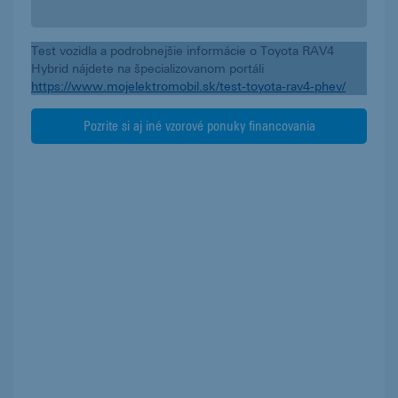
Test vozidla a podrobnejšie informácie o Toyota RAV4
Hybrid nájdete na špecializovanom portáli
https://www.mojelektromobil.sk/test-toyota-rav4-phev/
Pozrite si aj iné vzorové ponuky financovania
elektromobilov a plug-in-hybridov