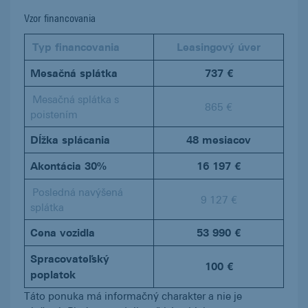
Vzor financovania
Typ financovania
Leasingový úver
Mesačná splátka
737 €
Mesačná splátka s
865 €
poistením
Dĺžka splácania
48 mesiacov
Akontácia 30%
16 197 €
Posledná navýšená
9 127 €
splátka
Cena vozidla
53 990 €
Spracovateľský
100 €
poplatok
Táto ponuka má informačný charakter a nie je