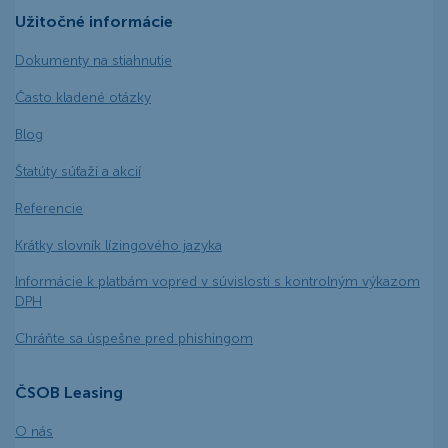
Užitočné informácie
Dokumenty na stiahnutie
Často kladené otázky
Blog
Štatúty súťaží a akcií
Referencie
Krátky slovník lízingového jazyka
Informácie k platbám vopred v súvislosti s kontrolným výkazom
DPH
Chráňte sa úspešne pred phishingom
ČSOB Leasing
O nás