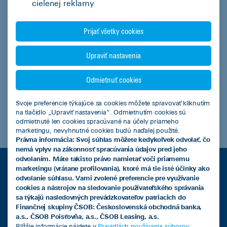
cielenej reklamy
ČSOB Leasing, a.s.
Odoslať
Prijať všetky cookies
Upraviť nastavenia
Odmietnuť cookies
Svoje preferencie týkajúce sa cookies môžete spravovať kliknutím
na tlačidlo „Upraviť nastavenia“. Odmietnutím cookies sú
odmietnuté len cookies spracúvané na účely priameho
marketingu, nevyhnutné cookies budú naďalej použité.
Právna informácia: Svoj súhlas môžete kedykoľvek odvolať, čo
nemá vplyv na zákonnosť spracúvania údajov pred jeho
odvolaním. Máte takisto právo namietať voči priamemu
VIAC INFORMÁCIÍ
marketingu (vrátane profilovania), ktoré má tie isté účinky ako
odvolanie súhlasu. Vami zvolené preferencie pre využívanie
cookies a nástrojov na sledovanie používateľského správania
sa týkajú nasledovných prevádzkovateľov patriacich do
Leasingový úver
Finančnej skupiny ČSOB: Československá obchodná banka,
a.s., ČSOB Poisťovňa, a.s., ČSOB Leasing, a.s.
Bližšie informácie nájdete v
Pravidlách používania súborov