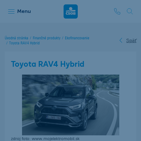
ČSOB Leasing
Menu
Úvodná stránka
Finančné produkty
Ekofinancovanie
Späť
Toyota RAV4 Hybrid
Toyota RAV4 Hybrid
zdroj foto: www.mojelektromobil.sk