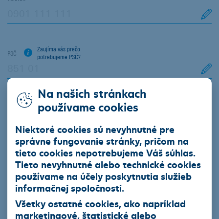
Zaujíma vás prečo
PSČ
potrebujeme PSČ?
Na našich stránkach
Mesto
používame cookies
Niektoré cookies sú nevyhnutné pre
Zaujíma vás prečo
správne fungovanie stránky, pričom na
IČO
potrebujeme IČO?
tieto cookies nepotrebujeme Váš súhlas.
Tieto nevyhnutné alebo technické cookies
používame na účely poskytnutia služieb
Správa - Počet Zostávajúcich Znakov
1000
informačnej spoločnosti.
Všetky ostatné cookies, ako napríklad
marketingové, štatistické alebo