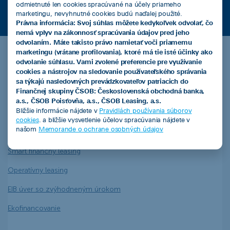
odmietnuté len cookies spracúvané na účely priameho
marketingu, nevyhnutné cookies budú naďalej použité.
Právna informácia: Svoj súhlas môžete kedykoľvek odvolať, čo
nemá vplyv na zákonnosť spracúvania údajov pred jeho
odvolaním. Máte takisto právo namietať voči priamemu
marketingu (vrátane profilovania), ktoré má tie isté účinky ako
odvolanie súhlasu. Vami zvolené preferencie pre využívanie
ČSOB Leasing a.s.
cookies a nástrojov na sledovanie používateľského správania
sa týkajú nasledovných prevádzkovateľov patriacich do
Finančnej skupiny ČSOB: Československá obchodná banka,
a.s., ČSOB Poisťovňa, a.s., ČSOB Leasing, a.s.
Bližšie informácie nájdete v
Pravidlách používania súborov
Produkty
cookies
. a bližšie vysvetlenie účelov spracúvania nájdete v
našom
Memorande o ochrane osobných údajov
Leasingový úver
Smart finančný leasing
Operatívny leasing
EIB úver so zvýhodneným úrokom
Ekofinancovanie