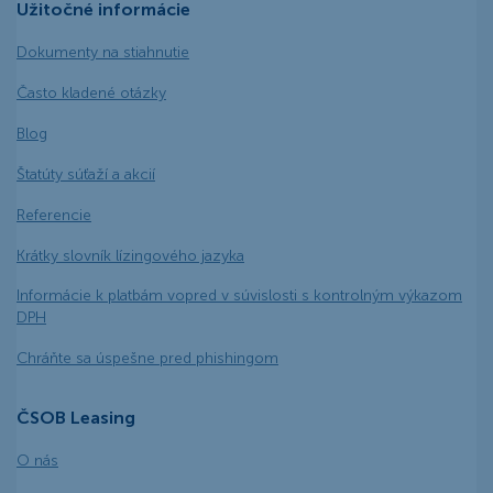
Užitočné informácie
Dokumenty na stiahnutie
Často kladené otázky
Blog
Štatúty súťaží a akcií
Referencie
Krátky slovník lízingového jazyka
Informácie k platbám vopred v súvislosti s kontrolným výkazom
DPH
Chráňte sa úspešne pred phishingom
ČSOB Leasing
O nás