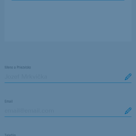
elektromobilov a plug-in-hybridov
Meno a Priezvisko
Email
Telefón