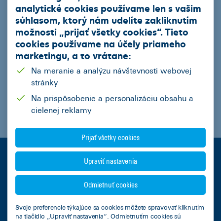
analytické cookies používame len s vašim
súhlasom, ktorý nám udelíte zakliknutím
možnosti „
prijať všetky cookies
“. Tieto
cookies používame na
účely priameho
marketingu
, a to vrátane:
Súhlasím
so spracovaním osobných údajov za účelom spracovania ponuky zo strany
Na meranie a analýzu návštevnosti webovej
ČSOB Leasing, a.s.
stránky
Odoslať
Na prispôsobenie a personalizáciu obsahu a
cielenej reklamy
Prijať všetky cookies
VIAC INFORMÁCIÍ
Upraviť nastavenia
Odmietnuť cookies
Leasingový úver
Svoje preferencie týkajúce sa cookies môžete spravovať kliknutím
na tlačidlo „Upraviť nastavenia“. Odmietnutím cookies sú
Kalkulačka úspor s elektromobilom