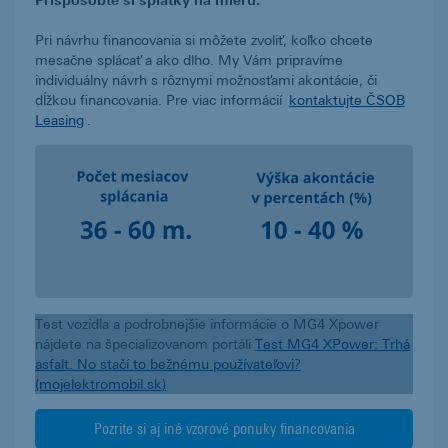
Pri návrhu financovania si môžete zvoliť, koľko chcete
mesačne splácať a ako dlho. My Vám pripravíme
individuálny návrh s rôznymi možnosťami akontácie, či
dĺžkou financovania. Pre viac informácií
kontaktujte ČSOB
Leasing
.
Test vozidla a podrobnejšie informácie o MG4 Xpower
nájdete na špecializovanom portáli
Test MG4 XPower: Trhá
asfalt. No stačí to bežnému používateľovi?
(mojelektromobil.sk)
Pozrite si aj iné vzorové ponuky financovania