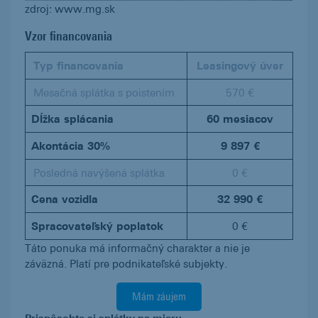
zdroj: www.mg.sk
Vzor financovania
Typ financovania
Leasingový úver
Mesačná splátka s poistením
570 €
Dĺžka splácania
60 mesiacov
Akontácia 30%
9 897 €
Posledná navýšená splátka
0 €
Cena vozidla
32 990 €
Spracovateľský poplatok
0 €
Táto ponuka má informačný charakter a nie je
záväzná. Platí pre podnikateľské subjekty.
Mám záujem
Prispôsobte si splátky na mieru.