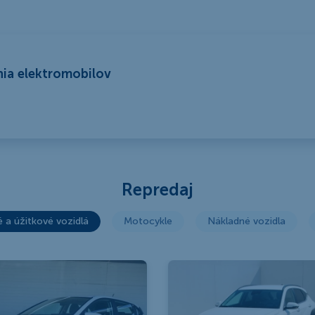
ia elektromobilov
Repredaj
 a úžitkové vozidlá
Motocykle
Nákladné vozidla