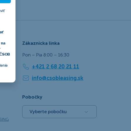
viť
ať
Zákaznícka linka
 na
v
, ČSOB
Pon – Pia 8:00 – 16:30
tlenie
+421 2 68 20 21 11
info@csobleasing.sk
Pobočky
Vyberte pobočku
SING