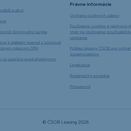
Právne informácie
súťaží a akcií
Ochrana osobných údajov
ncie
Používanie cookies a nástrojov t
slovník lízingového jazyka
strán na sledovanie používateľs
správania
cie k platbám vopred v súvislosti
rolným výkazom DPH
Politika skupiny ČSOB pre ochra
oznamovateľov
e sa úspešne pred phishingom
Legalizácia
Reklamačný poriadok
Prístupnosť
© ČSOB Leasing 2026