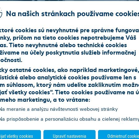
Na našich stránkach používame cookie
ktoré cookies sú nevyhnutné pre správne fungova
ánky, pričom na tieto cookies nepotrebujeme Váš
las. Tieto nevyhnutné alebo technické cookies
NDAI i20
HYUNDAI Kona
žívame na účely poskytnutia služieb informačnej
2
171985
Hatchback
2024
17156
Hatchback
očnosti.
ál (6 st.)
Benzín
74
Automat (7 st.)
Benzín
88
tky ostatné cookies, ako napríklad marketingové
istické alebo analytické cookies používame len s
7 790 EUR
351,90 EUR/mes.
im súhlasom, ktorý nám udelíte zakliknutím možn
jať všetky cookies
“. Tieto cookies používame na
ú
ameho marketingu
, a to vrátane:
Na meranie a analýzu návštevnosti webovej stránky
Pozrieť všetky
Na prispôsobenie a personalizáciu obsahu a cielenej reklam
ijať všetky cookies
Upraviť nastavenia
Odmietnuť cooki