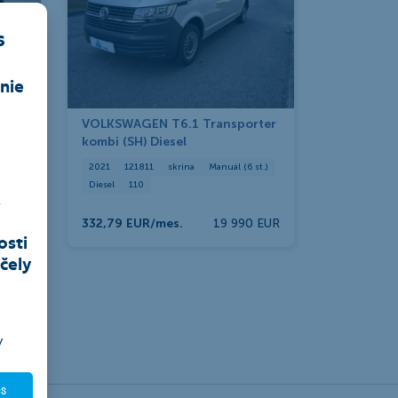
s
nie
VOLKSWAGEN T6.1 Transporter
kombi (SH) Diesel
2021
121811
skrina
Manuál (6 st.)
Diesel
110
,
332,79 EUR/mes.
19 990 EUR
osti
čely
y
es