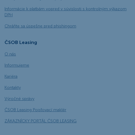
Informácie k platbám vopred v súvislosti s kontrolným výkazom
DPH
Chráňte sa úspešne pred phishingom
ČSOB Leasing
O nás
Informujeme
Kariéra
Kontakty
Výročné správy
ČSOB Leasing Poisťovací maklér
ZÁKAZNÍCKY PORTÁL ČSOB LEASING