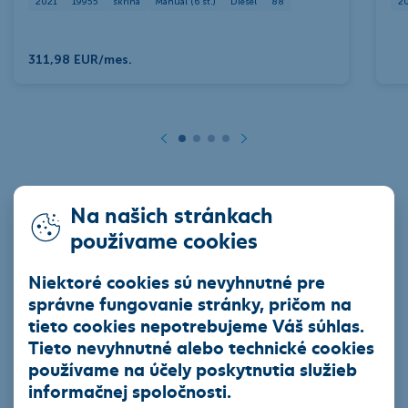
2021
19955
skrina
Manuál (6 st.)
Diesel
88
2
311,98 EUR/mes.
Predchádzajúca
Nasledujúca
Na našich stránkach
Pozrieť všetky
používame cookies
Niektoré cookies sú nevyhnutné pre
správne fungovanie stránky, pričom na
ČSOB Leasing a.s.
tieto cookies nepotrebujeme Váš súhlas.
Tieto nevyhnutné alebo technické cookies
používame na účely poskytnutia služieb
informačnej spoločnosti.
Produkty