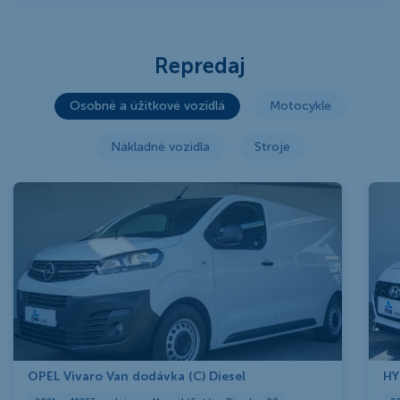
Repredaj
Osobné a úžitkové vozidlá
Motocykle
Nákladné vozidla
Stroje
OPEL Vivaro Van dodávka (C) Diesel
HY