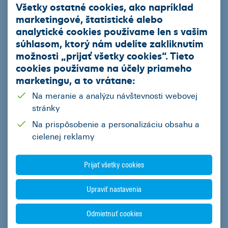
Všetky ostatné cookies, ako napríklad
Leasingový úver
marketingové, štatistické alebo
analytické cookies používame len s vašim
Smart finančný leasing
súhlasom, ktorý nám udelíte zakliknutím
Operatívny leasing
možnosti „
prijať všetky cookies
“. Tieto
cookies používame na
účely priameho
EIB úver so zvýhodneným úrokom
marketingu
, a to vrátane:
Ekofinancovanie
Na meranie a analýzu návštevnosti webovej
stránky
Naša ponuka
Na prispôsobenie a personalizáciu obsahu a
Akciová ponuka vybraných partnerov ČSOB Leasing
cielenej reklamy
Jazdené vozidlá z repredaja
Prijať všetky cookies
Podnikatelia
Upraviť nastavenia
Mestá a obce
Fyzické osoby
Odmietnuť cookies
Regióny