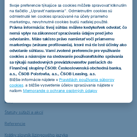
Svoje preferencie týkajúce sa cookies môžete spravovať kliknutím
na tlačidlo „Upraviť nastavenia“. Odmietnutím cookies sú
Kalkulačky
odmietnuté len cookies spracúvané na účely priameho
marketingu, nevyhnutné cookies budú naďalej použité.
Právna informácia: Svoj súhlas môžete kedykoľvek odvolať, čo
Leasingová kalkulačka
nemá vplyv na zákonnosť spracúvania údajov pred jeho
Kalkulačka úspor s elektromobilom
odvolaním. Máte takisto právo namietať voči priamemu
marketingu (vrátane profilovania), ktoré má tie isté účinky ako
Overenie predschváleného limitu financovania pre podnikateľov
odvolanie súhlasu. Vami zvolené preferencie pre využívanie
cookies a nástrojov na sledovanie používateľského správania
sa týkajú nasledovných prevádzkovateľov patriacich do
Užitočné informácie
Finančnej skupiny ČSOB: Československá obchodná banka,
a.s., ČSOB Poisťovňa, a.s., ČSOB Leasing, a.s.
Dokumenty na stiahnutie
Bližšie informácie nájdete v
Pravidlách používania súborov
cookies
. a bližšie vysvetlenie účelov spracúvania nájdete v
Často kladené otázky
našom
Memorande o ochrane osobných údajov
Blog
Štatúty súťaží a akcií
Referencie
Krátky slovník lízingového jazyka