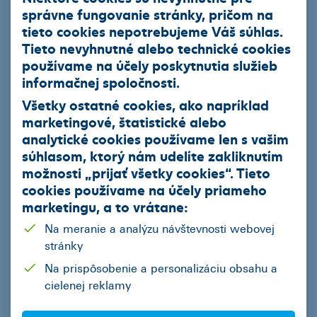
správne fungovanie stránky, pričom na
tieto cookies nepotrebujeme Váš súhlas.
Zaujíma vás prečo
Tieto nevyhnutné alebo technické cookies
IČO
potrebujeme IČO?
používame na účely poskytnutia služieb
informačnej spoločnosti.
Všetky ostatné cookies, ako napríklad
Správa - Počet Zostávajúcich Znakov
1000
marketingové, štatistické alebo
analytické cookies používame len s vašim
súhlasom, ktorý nám udelíte zakliknutím
možnosti „
prijať všetky cookies
“. Tieto
cookies používame na
účely priameho
marketingu
, a to vrátane:
Na meranie a analýzu návštevnosti webovej
stránky
Súhlasím
so spracovaním osobných údajov za účelom spracovania ponuky zo strany
ČSOB Leasing, a.s.
Na prispôsobenie a personalizáciu obsahu a
cielenej reklamy
Odoslať