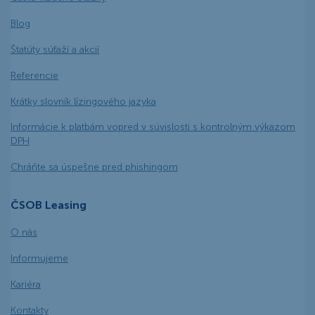
Blog
Štatúty súťaží a akcií
Referencie
Krátky slovník lízingového jazyka
Informácie k platbám vopred v súvislosti s kontrolným výkazom
DPH
Chráňte sa úspešne pred phishingom
ČSOB Leasing
O nás
Informujeme
Kariéra
Kontakty