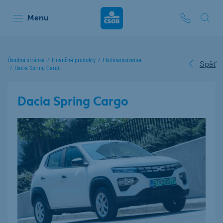
ČSOB Leasing
Menu
Úvodná stránka
Finančné produkty
Ekofinancovanie
Späť
Dacia Spring Cargo
Dacia Spring Cargo