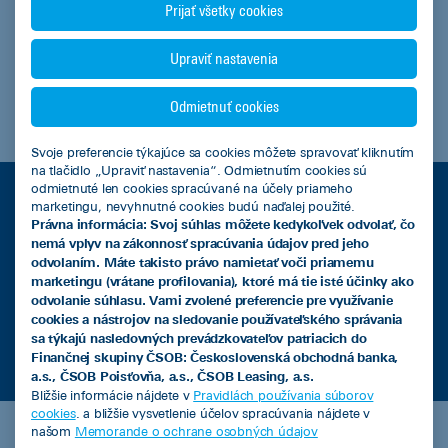
Prijať všetky cookies
Upraviť nastavenia
Odmietnuť cookies
Svoje preferencie týkajúce sa cookies môžete spravovať kliknutím
na tlačidlo „Upraviť nastavenia“. Odmietnutím cookies sú
odmietnuté len cookies spracúvané na účely priameho
VIAC INFORMÁCIÍ
marketingu, nevyhnutné cookies budú naďalej použité.
Právna informácia: Svoj súhlas môžete kedykoľvek odvolať, čo
nemá vplyv na zákonnosť spracúvania údajov pred jeho
odvolaním. Máte takisto právo namietať voči priamemu
Leasingový úver
marketingu (vrátane profilovania), ktoré má tie isté účinky ako
odvolanie súhlasu. Vami zvolené preferencie pre využívanie
cookies a nástrojov na sledovanie používateľského správania
Kalkulačka úspor s elektromobilom
sa týkajú nasledovných prevádzkovateľov patriacich do
Finančnej skupiny ČSOB: Československá obchodná banka,
a.s., ČSOB Poisťovňa, a.s., ČSOB Leasing, a.s.
Bližšie informácie nájdete v
Pravidlách používania súborov
cookies
. a bližšie vysvetlenie účelov spracúvania nájdete v
našom
Memorande o ochrane osobných údajov