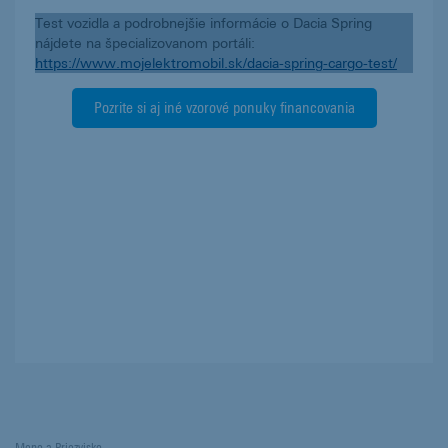
Test vozidla a podrobnejšie informácie o Dacia Spring
nájdete na špecializovanom portáli:
https://www.mojelektromobil.sk/dacia-spring-cargo-test/
Pozrite si aj iné vzorové ponuky financovania
Meno a Priezvisko