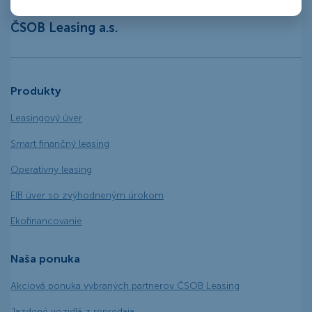
ČSOB Leasing a.s.
Produkty
Leasingový úver
Smart finančný leasing
Operatívny leasing
EIB úver so zvýhodneným úrokom
Ekofinancovanie
Naša ponuka
Akciová ponuka vybraných partnerov ČSOB Leasing
Jazdené vozidlá z repredaja