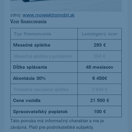
zdroj:
www.mojelektromobil.sk
Vzor financovania
Typ financovania
Leasingový úver
Mesačná splátka
293 €
Mesačná splátka s poistením
354 €
Dĺžka splácania
48 mesiacov
Akontácia 30%
6 450€
Posledná navýšená splátka
3 644 €
Cena vozidla
21 500 €
Spracovateľský poplatok
100 €
Táto ponuka má informačný charakter a nie je
záväzná. Platí pre podnikateľské subjekty.