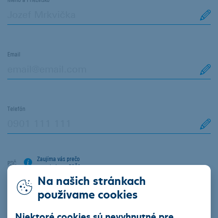
Email
Telefón
Zaujíma vás prečo
PSČ
potrebujeme PSČ?
Na našich stránkach
používame cookies
Mesto
Niektoré cookies sú nevyhnutné pre