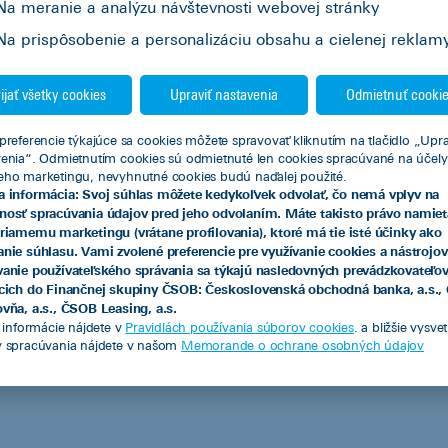
Na meranie a analýzu návštevnosti webovej stránky
Na prispôsobenie a personalizáciu obsahu a cielenej reklam
ijať všetky cookies
Upraviť nastavenia
Odmietnuť cooki
preferencie týkajúce sa cookies môžete spravovať kliknutím na tlačidlo „Upra
Podmienky finančného lízingu sa
venia“. Odmietnutím cookies sú odmietnuté len cookies spracúvané na účely
eho marketingu, nevyhnutné cookies budú naďalej použité.
od roku 2025 menia – aká je jeho
a informácia: Svoj súhlas môžete kedykoľvek odvolať, čo nemá vplyv na
alternatíva?
nosť spracúvania údajov pred jeho odvolaním. Máte takisto právo namiet
priamemu marketingu (vrátane profilovania), ktoré má tie isté účinky ako
Od januára 2025 priniesla legislatívna zmena
anie súhlasu. Vami zvolené preferencie pre využívanie cookies a nástrojov
vanie používateľského správania sa týkajú nasledovných prevádzkovateľo
zásadnú transformáciu finančných lízingov
acich do Finančnej skupiny ČSOB: Československá obchodná banka, a.s.
na Slovensku, čo ovplyvnilo podnikateľ...
vňa, a.s., ČSOB Leasing, a.s.
e informácie nájdete v
Pravidlách používania súborov cookies
. a bližšie vysve
24.01.2025
v spracúvania nájdete v našom
Memorande o ochrane osobných údajov