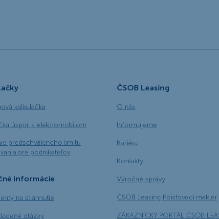
lačky
ČSOB Leasing
gová kalkulačka
O nás
ačka úspor s elektromobilom
Informujeme
ie predschváleného limitu
Kariéra
vania pre podnikateľov
Kontakty
čné informácie
Výročné správy
ČSOB Leasing Poisťovací maklér
nty na stiahnutie
ZÁKAZNÍCKY PORTÁL ČSOB LEA
kladené otázky