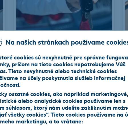
Lízingový trh pre firmy sa mení.
Na našich stránkach používame cookie
Praktický sprievodca výberom
najlepšieho financovania pre vašu
ktoré cookies sú nevyhnutné pre správne fungova
firmu
ánky, pričom na tieto cookies nepotrebujeme Váš
Slovenský lízingový trh sa mení. Rastúce
las. Tieto nevyhnutné alebo technické cookies
ceny áut, rýchly technologický pokrok a
žívame na účely poskytnutia služieb informačnej
nové emisné normy nútia firmy
očnosti.
prehodnocovať ...
tky ostatné cookies, ako napríklad marketingové
19.08.2025
istické alebo analytické cookies používame len s
im súhlasom, ktorý nám udelíte zakliknutím možn
jať všetky cookies
“. Tieto cookies používame na
ú
ameho marketingu
, a to vrátane: