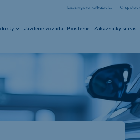
Leasingová kalkulačka
O spoloč
odukty
Jazdené vozidlá
Poistenie
Zákaznícky servis