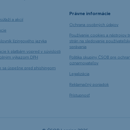
Právne informácie
súťaží a akcií
Ochrana osobných údajov
ncie
Používanie cookies a nástrojov t
slovník lízingového jazyka
strán na sledovanie používateľs
správania
cie k platbám vopred v súvislosti
rolným výkazom DPH
Politika skupiny ČSOB pre ochra
oznamovateľov
e sa úspešne pred phishingom
Legalizácia
Reklamačný poriadok
Prístupnosť