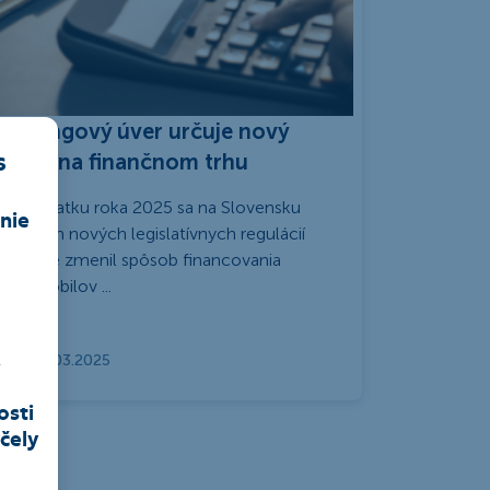
Leasingový úver určuje nový
s
trend na finančnom trhu
Od začiatku roka 2025 sa na Slovensku
nie
vplyvom nových legislatívnych regulácií
zásadne zmenil spôsob financovania
automobilov ...
,
18.03.2025
osti
čely