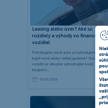
Leasing alebo úver? Aké sú
rozdiely a výhody vo financovaní
vozidiel
Nie
Potrebujete nové auto a rozhodujete sa, či
str
kúpiť nové alebo radšej jazdené? Nové
súh
vozidlo je obvykle výhodnejšie kvôli
pou
bezpečn...
spol
Vše
09.03.2026
štat
vaš
„
pri
pri