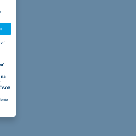
y
es
viť
ať
 na
v
, ČSOB
tlenie