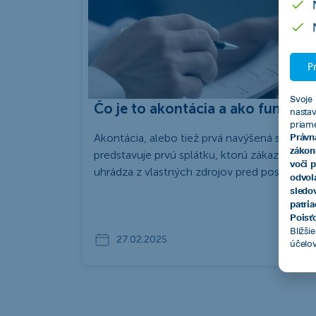
Pr
Svoje 
Čo je to akontácia a ako funguje?
nasta
priam
Akontácia, alebo tiež prvá navýšená splátka,
Právn
zákon
predstavuje prvú splátku, ktorú zákazník
voči 
uhrádza z vlastných zdrojov pred poskyt...
odvol
sledo
patri
Poisťo
Bližši
27.02.2025
účelo