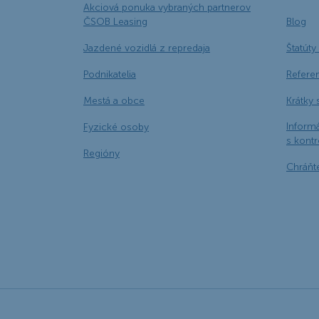
Akciová ponuka vybraných partnerov
ČSOB Leasing
Blog
Jazdené vozidlá z repredaja
Štatúty 
Podnikatelia
Refere
Mestá a obce
Krátky 
Informá
Fyzické osoby
s kont
Regióny
Chráňt