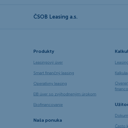
ČSOB Leasing a.s.
Produkty
Kalku
Leasingový úver
Leasin
Smart finančný leasing
Kalkul
Overen
Operatívny leasing
financo
EIB úver so zvýhodneným úrokom
Užito
Ekofinancovanie
Dokume
Naša ponuka
Často 