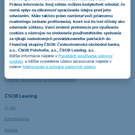
Právna informácia: Svoj súhlas môžete kedykoľvek odvolať, čo
Často kladené otázky
nemá vplyv na zákonnosť spracúvania údajov pred jeho
odvolaním. Máte takisto právo namietať voči priamemu
Blog
marketingu (vrátane profilovania), ktoré má tie isté účinky ako
odvolanie súhlasu. Vami zvolené preferencie pre využívanie
Štatúty súťaží a akcií
cookies a nástrojov na sledovanie používateľského správania
sa týkajú nasledovných prevádzkovateľov patriacich do
Referencie
Finančnej skupiny ČSOB: Československá obchodná banka,
a.s., ČSOB Poisťovňa, a.s., ČSOB Leasing, a.s.
Krátky slovník lízingového jazyka
Bližšie informácie nájdete v
Pravidlách používania súborov
cookies
. a bližšie vysvetlenie účelov spracúvania nájdete v
Informácie k platbám vopred v súvislosti s kontrolným výkazom
našom
Memorande o ochrane osobných údajov
DPH
Chráňte sa úspešne pred phishingom
ČSOB Leasing
O nás
Informujeme
Kariéra