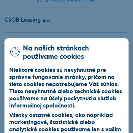
ČSOB Leasing a.s.
Na našich stránkach
Produkty
používame cookies
Leasingový úver
Niektoré cookies sú nevyhnutné pre
Smart finančný leasing
správne fungovanie stránky, pričom na
Operatívny leasing
tieto cookies nepotrebujeme Váš súhlas.
Tieto nevyhnutné alebo technické cookies
EIB úver so zvýhodneným úrokom
používame na účely poskytnutia služieb
Ekofinancovanie
informačnej spoločnosti.
Všetky ostatné cookies, ako napríklad
Naša ponuka
marketingové, štatistické alebo
analytické cookies používame len s vašim
Akciová ponuka vybraných partnerov ČSOB Leasing