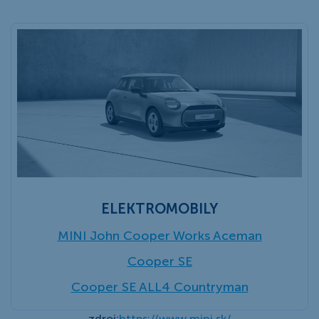
ELEKTROMOBILY
MINI John Cooper Works Aceman
Cooper SE
Cooper SE ALL4 Countryman
zdroj:
https://www.mini.sk/