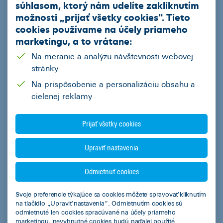
súhlasom, ktorý nám udelíte zakliknutím
možnosti „
prijať všetky cookies
“. Tieto
Jazdené vozidlá z repredaja
cookies používame na
účely priameho
Podnikatelia
marketingu
, a to vrátane:
Mestá a obce
Na meranie a analýzu návštevnosti webovej
stránky
Fyzické osoby
Na prispôsobenie a personalizáciu obsahu a
Regióny
cielenej reklamy
Kalkulačky
Prijať všetky cookies
Leasingová kalkulačka
Upraviť nastavenia
Kalkulačka úspor s elektromobilom
Overenie predschváleného limitu financovania pre podnikateľov
Odmietnuť cookies
Svoje preferencie týkajúce sa cookies môžete spravovať kliknutím
Užitočné informácie
na tlačidlo „Upraviť nastavenia“. Odmietnutím cookies sú
odmietnuté len cookies spracúvané na účely priameho
Dokumenty na stiahnutie
marketingu, nevyhnutné cookies budú naďalej použité.