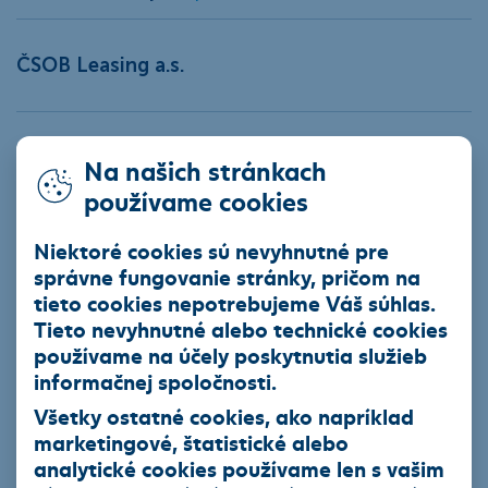
ČSOB Leasing a.s.
Na našich stránkach
Produkty
používame cookies
Leasingový úver
Niektoré cookies sú nevyhnutné pre
Smart finančný leasing
správne fungovanie stránky, pričom na
Operatívny leasing
tieto cookies nepotrebujeme Váš súhlas.
Tieto nevyhnutné alebo technické cookies
EIB úver so zvýhodneným úrokom
používame na účely poskytnutia služieb
Ekofinancovanie
informačnej spoločnosti.
Všetky ostatné cookies, ako napríklad
Naša ponuka
marketingové, štatistické alebo
analytické cookies používame len s vašim
Akciová ponuka vybraných partnerov ČSOB Leasing