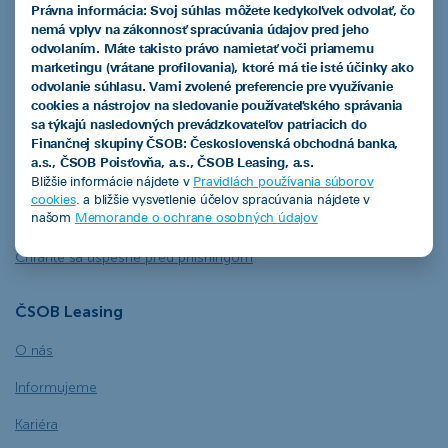
Právna informácia: Svoj súhlas môžete kedykoľvek odvolať, čo
Často kladené otázky
nemá vplyv na zákonnosť spracúvania údajov pred jeho
odvolaním. Máte takisto právo namietať voči priamemu
Blog
marketingu (vrátane profilovania), ktoré má tie isté účinky ako
odvolanie súhlasu. Vami zvolené preferencie pre využívanie
Štatúty súťaží a akcií
cookies a nástrojov na sledovanie používateľského správania
sa týkajú nasledovných prevádzkovateľov patriacich do
Referencie
Finančnej skupiny ČSOB: Československá obchodná banka,
a.s., ČSOB Poisťovňa, a.s., ČSOB Leasing, a.s.
Krátky slovník lízingového jazyka
Bližšie informácie nájdete v
Pravidlách používania súborov
cookies
. a bližšie vysvetlenie účelov spracúvania nájdete v
Informácie k platbám vopred v súvislosti s kontrolným výkazom
našom
Memorande o ochrane osobných údajov
DPH
Chráňte sa úspešne pred phishingom
ČSOB Leasing
O nás
Informujeme
Kariéra