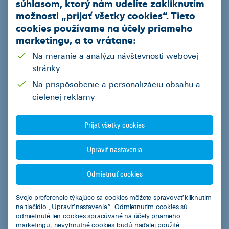
súhlasom, ktorý nám udelíte zakliknutím
Jazdené vozidlá z repredaja
možnosti „
prijať všetky cookies
“. Tieto
cookies používame na
účely priameho
Podnikatelia
marketingu
, a to vrátane:
Mestá a obce
Na meranie a analýzu návštevnosti webovej
Fyzické osoby
stránky
Na prispôsobenie a personalizáciu obsahu a
Regióny
cielenej reklamy
Kalkulačky
Prijať všetky cookies
Leasingová kalkulačka
Upraviť nastavenia
Kalkulačka úspor s elektromobilom
Overenie predschváleného limitu financovania pre podnikateľov
Odmietnuť cookies
Svoje preferencie týkajúce sa cookies môžete spravovať kliknutím
Užitočné informácie
na tlačidlo „Upraviť nastavenia“. Odmietnutím cookies sú
odmietnuté len cookies spracúvané na účely priameho
Dokumenty na stiahnutie
marketingu, nevyhnutné cookies budú naďalej použité.