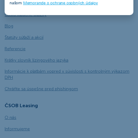
našom
Memorande o ochrane osobných údajov
Dokumenty na stiahnutie
Často kladené otázky
Blog
Štatúty súťaží a akcií
Referencie
Krátky slovník lízingového jazyka
Informácie k platbám vopred v súvislosti s kontrolným výkazom
DPH
Chráňte sa úspešne pred phishingom
ČSOB Leasing
O nás
Informujeme