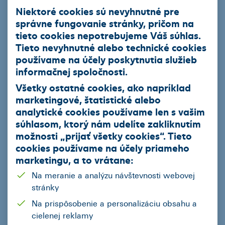
Niektoré cookies sú nevyhnutné pre
správne fungovanie stránky, pričom na
tieto cookies nepotrebujeme Váš súhlas.
Tieto nevyhnutné alebo technické cookies
ČSOB Leasing a.s.
používame na účely poskytnutia služieb
informačnej spoločnosti.
Všetky ostatné cookies, ako napríklad
Produkty
marketingové, štatistické alebo
analytické cookies používame len s vašim
Leasingový úver
súhlasom, ktorý nám udelíte zakliknutím
Smart finančný leasing
možnosti „
prijať všetky cookies
“. Tieto
cookies používame na
účely priameho
Operatívny leasing
marketingu
, a to vrátane:
EIB úver so zvýhodneným úrokom
Na meranie a analýzu návštevnosti webovej
Ekofinancovanie
stránky
Na prispôsobenie a personalizáciu obsahu a
Naša ponuka
cielenej reklamy