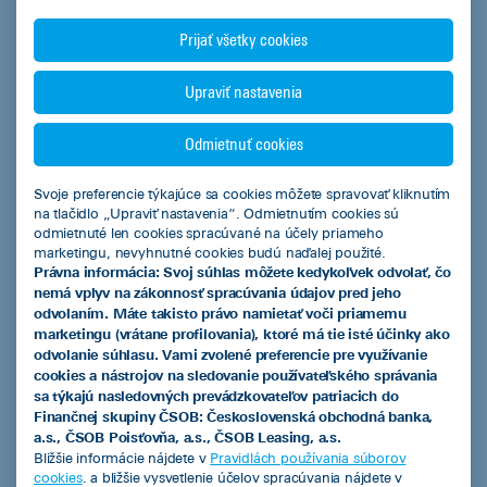
Akciová ponuka vybraných partnerov ČSOB Leasing
Prijať všetky cookies
Jazdené vozidlá z repredaja
Upraviť nastavenia
Podnikatelia
Mestá a obce
Odmietnuť cookies
Fyzické osoby
Svoje preferencie týkajúce sa cookies môžete spravovať kliknutím
na tlačidlo „Upraviť nastavenia“. Odmietnutím cookies sú
Regióny
odmietnuté len cookies spracúvané na účely priameho
marketingu, nevyhnutné cookies budú naďalej použité.
Právna informácia: Svoj súhlas môžete kedykoľvek odvolať, čo
Kalkulačky
nemá vplyv na zákonnosť spracúvania údajov pred jeho
odvolaním. Máte takisto právo namietať voči priamemu
Leasingová kalkulačka
marketingu (vrátane profilovania), ktoré má tie isté účinky ako
odvolanie súhlasu. Vami zvolené preferencie pre využívanie
Kalkulačka úspor s elektromobilom
cookies a nástrojov na sledovanie používateľského správania
sa týkajú nasledovných prevádzkovateľov patriacich do
Overenie predschváleného limitu financovania pre podnikateľov
Finančnej skupiny ČSOB: Československá obchodná banka,
a.s., ČSOB Poisťovňa, a.s., ČSOB Leasing, a.s.
Užitočné informácie
Bližšie informácie nájdete v
Pravidlách používania súborov
cookies
. a bližšie vysvetlenie účelov spracúvania nájdete v