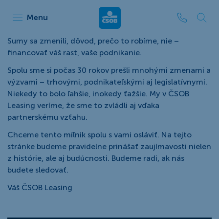
ČSOB Leasing
Menu
Sumy sa zmenili, dôvod, prečo to robíme, nie –
financovať váš rast, vaše podnikanie.
Spolu sme si počas 30 rokov prešli mnohými zmenami a
výzvami – trhovými, podnikateľskými aj legislatívnymi.
Niekedy to bolo ľahšie, inokedy ťažšie. My v ČSOB
Leasing veríme, že sme to zvládli aj vďaka
partnerskému vzťahu.
Chceme tento míľnik spolu s vami osláviť. Na tejto
stránke budeme pravidelne prinášať zaujímavosti nielen
z histórie, ale aj budúcnosti. Budeme radi, ak nás
budete sledovať.
Váš ČSOB Leasing