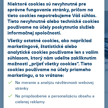
Nákladné vozidla
Stroje
Niektoré cookies sú nevyhnutné pre
správne fungovanie stránky, pričom na
tieto cookies nepotrebujeme Váš súhlas.
Tieto nevyhnutné alebo technické cookies
používame na účely poskytnutia služieb
informačnej spoločnosti.
Všetky ostatné cookies, ako napríklad
marketingové, štatistické alebo
analytické cookies používame len s vašim
súhlasom, ktorý nám udelíte zakliknutím
možnosti „
prijať všetky cookies
“. Tieto
OPEL Vivaro Van dodávka (C) Diesel
HY
cookies používame na
účely priameho
2021
19955
skrina
Manuál (6 st.)
Diesel
88
2
marketingu
, a to vrátane:
Na meranie a analýzu návštevnosti webovej
311,98 EUR/mes.
stránky
Na prispôsobenie a personalizáciu obsahu a
cielenej reklamy