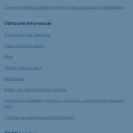
Overenie predschváleného limitu financovania pre podnikateľov
Užitočné informácie
Dokumenty na stiahnutie
Často kladené otázky
Blog
Štatúty súťaží a akcií
Referencie
Krátky slovník lízingového jazyka
Informácie k platbám vopred v súvislosti s kontrolným výkazom
DPH
Chráňte sa úspešne pred phishingom