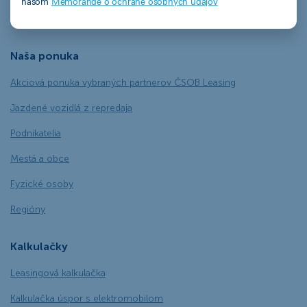
našom
Memorande o ochrane osobných údajov
Ekofinancovanie
Naša ponuka
Akciová ponuka vybraných partnerov ČSOB Leasing
Jazdené vozidlá z repredaja
Podnikatelia
Mestá a obce
Fyzické osoby
Regióny
Kalkulačky
Leasingová kalkulačka
Kalkulačka úspor s elektromobilom