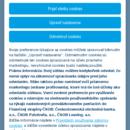
Predchádzajúca
Nasledujúca
Prijať všetky cookies
Pozrieť všetky
Upraviť nastavenia
Odmietnuť cookies
Svoje preferencie týkajúce sa cookies môžete spravovať kliknutím
na tlačidlo „Upraviť nastavenia“. Odmietnutím cookies sú
ČSOB Leasing a.s.
odmietnuté len cookies spracúvané na účely priameho
marketingu, nevyhnutné cookies budú naďalej použité.
Právna informácia: Svoj súhlas môžete kedykoľvek odvolať, čo
nemá vplyv na zákonnosť spracúvania údajov pred jeho
odvolaním. Máte takisto právo namietať voči priamemu
Produkty
marketingu (vrátane profilovania), ktoré má tie isté účinky ako
odvolanie súhlasu. Vami zvolené preferencie pre využívanie
Leasingový úver
cookies a nástrojov na sledovanie používateľského správania
sa týkajú nasledovných prevádzkovateľov patriacich do
Smart finančný leasing
Finančnej skupiny ČSOB: Československá obchodná banka,
a.s., ČSOB Poisťovňa, a.s., ČSOB Leasing, a.s.
Operatívny leasing
Bližšie informácie nájdete v
Pravidlách používania súborov
cookies
. a bližšie vysvetlenie účelov spracúvania nájdete v
EIB úver so zvýhodneným úrokom