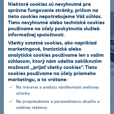
Nákladné vozidla
Stroje
Niektoré cookies sú nevyhnutné pre
správne fungovanie stránky, pričom na
tieto cookies nepotrebujeme Váš súhlas.
Tieto nevyhnutné alebo technické cookies
používame na účely poskytnutia služieb
informačnej spoločnosti.
Všetky ostatné cookies, ako napríklad
marketingové, štatistické alebo
analytické cookies používame len s vašim
súhlasom, ktorý nám udelíte zakliknutím
možnosti „
prijať všetky cookies
“. Tieto
OPEL Vivaro Van dodávka (C) Diesel
HY
cookies používame na
účely priameho
2021
19955
skrina
Manuál (6 st.)
Diesel
88
2
marketingu
, a to vrátane:
Na meranie a analýzu návštevnosti webovej
311,98 EUR/mes.
stránky
Na prispôsobenie a personalizáciu obsahu a
cielenej reklamy