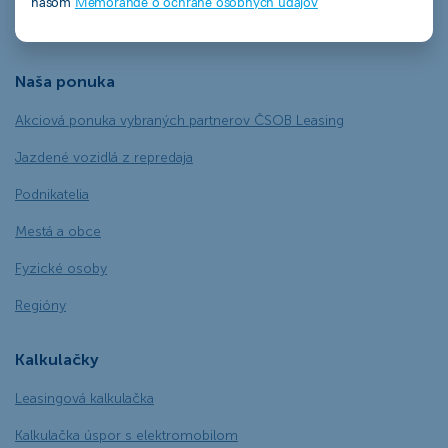
našom
Memorande o ochrane osobných údajov
Ekofinancovanie
Naša ponuka
Akciová ponuka vybraných partnerov ČSOB Leasing
Jazdené vozidlá z repredaja
Podnikatelia
Mestá a obce
Fyzické osoby
Regióny
Kalkulačky
Leasingová kalkulačka
Kalkulačka úspor s elektromobilom