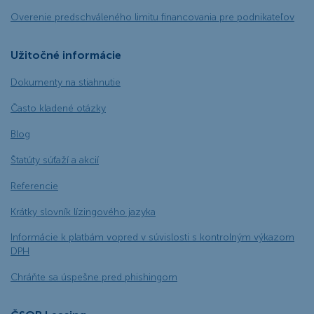
Overenie predschváleného limitu financovania pre podnikateľov
Užitočné informácie
Dokumenty na stiahnutie
Často kladené otázky
Blog
Štatúty súťaží a akcií
Referencie
Krátky slovník lízingového jazyka
Informácie k platbám vopred v súvislosti s kontrolným výkazom
DPH
Chráňte sa úspešne pred phishingom