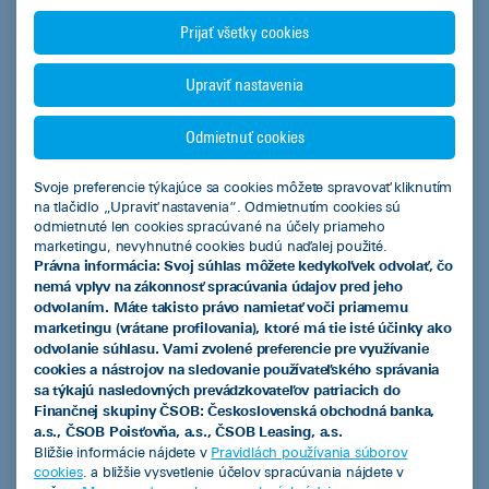
Predchádzajúca
Nasledujúca
Prijať všetky cookies
Pozrieť všetky
Upraviť nastavenia
Odmietnuť cookies
Svoje preferencie týkajúce sa cookies môžete spravovať kliknutím
na tlačidlo „Upraviť nastavenia“. Odmietnutím cookies sú
ČSOB Leasing a.s.
odmietnuté len cookies spracúvané na účely priameho
marketingu, nevyhnutné cookies budú naďalej použité.
Právna informácia: Svoj súhlas môžete kedykoľvek odvolať, čo
nemá vplyv na zákonnosť spracúvania údajov pred jeho
odvolaním. Máte takisto právo namietať voči priamemu
Produkty
marketingu (vrátane profilovania), ktoré má tie isté účinky ako
odvolanie súhlasu. Vami zvolené preferencie pre využívanie
Leasingový úver
cookies a nástrojov na sledovanie používateľského správania
sa týkajú nasledovných prevádzkovateľov patriacich do
Smart finančný leasing
Finančnej skupiny ČSOB: Československá obchodná banka,
a.s., ČSOB Poisťovňa, a.s., ČSOB Leasing, a.s.
Operatívny leasing
Bližšie informácie nájdete v
Pravidlách používania súborov
cookies
. a bližšie vysvetlenie účelov spracúvania nájdete v
EIB úver so zvýhodneným úrokom