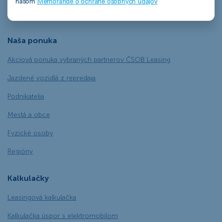
našom
Memorande o ochrane osobných údajov
Ekofinancovanie
Naša ponuka
Akciová ponuka vybraných partnerov ČSOB Leasing
Jazdené vozidlá z repredaja
Podnikatelia
Mestá a obce
Fyzické osoby
Regióny
Kalkulačky
Leasingová kalkulačka
Kalkulačka úspor s elektromobilom