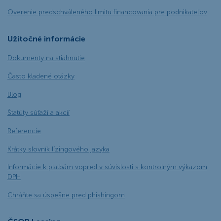
Overenie predschváleného limitu financovania pre podnikateľov
Užitočné informácie
Dokumenty na stiahnutie
Často kladené otázky
Blog
Štatúty súťaží a akcií
Referencie
Krátky slovník lízingového jazyka
Informácie k platbám vopred v súvislosti s kontrolným výkazom
DPH
Chráňte sa úspešne pred phishingom