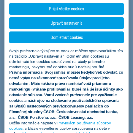
Predchádzajúca
Nasledujúca
Prijať všetky cookies
Pozrieť všetky
Upraviť nastavenia
Odmietnuť cookies
Svoje preferencie týkajúce sa cookies môžete spravovať kliknutím
na tlačidlo „Upraviť nastavenia“. Odmietnutím cookies sú
ČSOB Leasing a.s.
odmietnuté len cookies spracúvané na účely priameho
marketingu, nevyhnutné cookies budú naďalej použité.
Právna informácia: Svoj súhlas môžete kedykoľvek odvolať, čo
nemá vplyv na zákonnosť spracúvania údajov pred jeho
odvolaním. Máte takisto právo namietať voči priamemu
Produkty
marketingu (vrátane profilovania), ktoré má tie isté účinky ako
odvolanie súhlasu. Vami zvolené preferencie pre využívanie
Leasingový úver
cookies a nástrojov na sledovanie používateľského správania
sa týkajú nasledovných prevádzkovateľov patriacich do
Smart finančný leasing
Finančnej skupiny ČSOB: Československá obchodná banka,
a.s., ČSOB Poisťovňa, a.s., ČSOB Leasing, a.s.
Operatívny leasing
Bližšie informácie nájdete v
Pravidlách používania súborov
cookies
. a bližšie vysvetlenie účelov spracúvania nájdete v
EIB úver so zvýhodneným úrokom