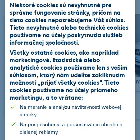
Nákladné vozidla
Stroje
Niektoré cookies sú nevyhnutné pre
správne fungovanie stránky, pričom na
tieto cookies nepotrebujeme Váš súhlas.
Tieto nevyhnutné alebo technické cookies
používame na účely poskytnutia služieb
informačnej spoločnosti.
Všetky ostatné cookies, ako napríklad
marketingové, štatistické alebo
analytické cookies používame len s vašim
súhlasom, ktorý nám udelíte zakliknutím
možnosti „
prijať všetky cookies
“. Tieto
OPEL Vivaro Van dodávka (C) Diesel
HY
cookies používame na
účely priameho
2021
19955
skrina
Manuál (6 st.)
Diesel
88
2
marketingu
, a to vrátane:
Na meranie a analýzu návštevnosti webovej
311,98 EUR/mes.
stránky
Na prispôsobenie a personalizáciu obsahu a
cielenej reklamy