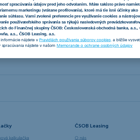
nosť spracúvania údajov pred jeho odvolaním. Máte takisto právo namiet
priamemu marketingu (vrátane profilovania), ktoré má tie isté účinky ako
7 790 EUR
351,90 EUR/mes.
anie súhlasu. Vami zvolené preferencie pre využívanie cookies a nástrojov
vanie používateľského správania sa týkajú nasledovných prevádzkovateľo
acich do Finančnej skupiny ČSOB: Československá obchodná banka, a.s.
vňa, a.s., ČSOB Leasing, a.s.
e informácie nájdete v
Pravidlách používania súborov cookies
. a bližšie vysve
v spracúvania nájdete v našom
Memorande o ochrane osobných údajov
Pozrieť všetky
lačky
ČSOB Leasing
gová kalkulačka
O nás