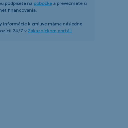
vu podpíšete na
pobočke
a prevezmete si
et financovania.
y informácie k zmluve máme následne
pozícii 24/7 v
Zákazníckom portáli
.