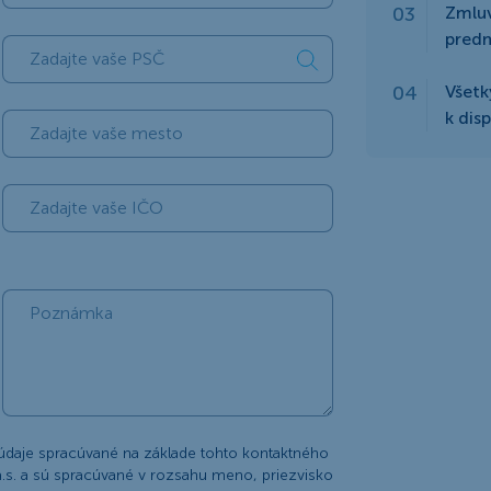
Zmlu
predm
Všetk
k dis
údaje spracúvané na základe tohto kontaktného
.s. a sú spracúvané v rozsahu meno, priezvisko