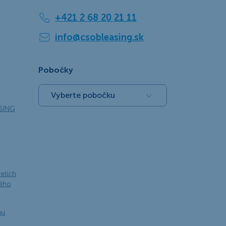
+421 2 68 20 21 11
info@csobleasing.sk
Pobočky
Vyberte pobočku
SING
retích
kého
nu