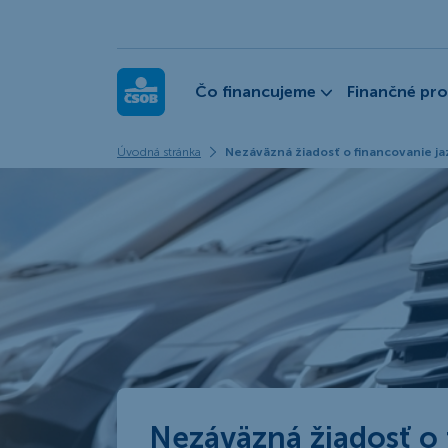
ČSOB Leasing
Čo financujeme
Finančné pr
Úvodná stránka
Nezáväzná žiadosť o financovanie j
Nezáväzná žiadosť o