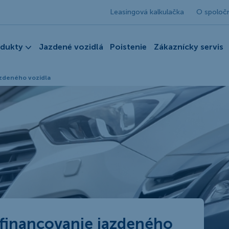
Leasingová kalkulačka
O spoloč
odukty
Jazdené vozidlá
Poistenie
Zákaznícky servis
azdeného vozidla
 financovanie jazdeného