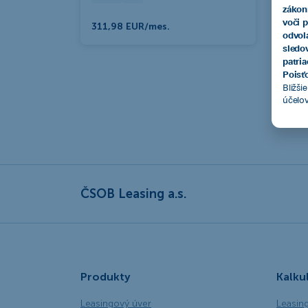
zákon
voči 
311,98 EUR/mes.
odvol
sledo
patri
Poisťo
Bližši
účelo
ČSOB Leasing a.s.
Produkty
Kalku
Leasingový úver
Leasin