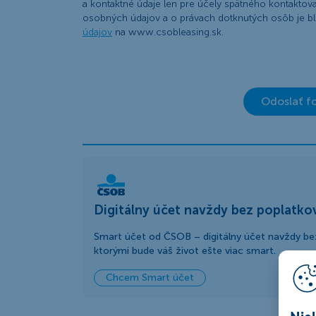
a kontaktné údaje len pre účely spätného kontaktov
osobných údajov a o právach dotknutých osôb je bl
údajov
na www.csobleasing.sk.
Odoslať f
Digitálny účet navždy bez poplatko
Smart účet od ČSOB – digitálny účet navždy bez
ktorými bude váš život ešte viac smart.
Chcem Smart účet
Nie