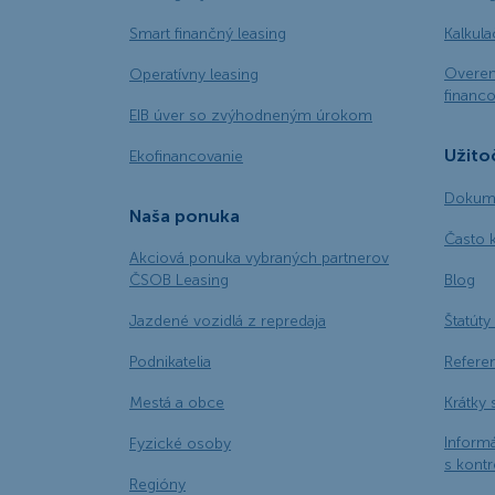
Smart finančný leasing
Kalkul
Overen
Operatívny leasing
financo
EIB úver so zvýhodneným úrokom
Užito
Ekofinancovanie
Dokume
Naša ponuka
Často 
Akciová ponuka vybraných partnerov
ČSOB Leasing
Blog
Jazdené vozidlá z repredaja
Štatúty 
Podnikatelia
Refere
Mestá a obce
Krátky 
Informá
Fyzické osoby
s kont
Regióny