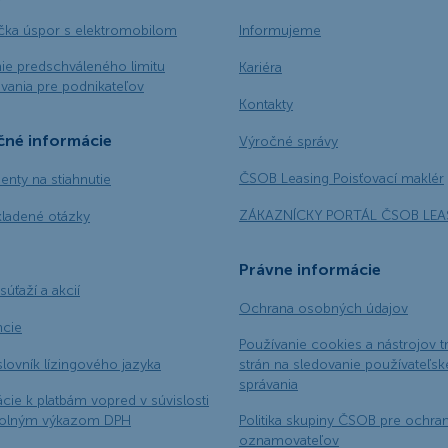
ačka úspor s elektromobilom
Informujeme
ie predschváleného limitu
Kariéra
vania pre podnikateľov
Kontakty
čné informácie
Výročné správy
ČSOB Leasing Poisťovací maklér
nty na stiahnutie
ZÁKAZNÍCKY PORTÁL ČSOB LEA
kladené otázky
Právne informácie
súťaží a akcií
Ochrana osobných údajov
ncie
Používanie cookies a nástrojov t
slovník lízingového jazyka
strán na sledovanie používateľs
správania
cie k platbám vopred v súvislosti
rolným výkazom DPH
Politika skupiny ČSOB pre ochra
oznamovateľov