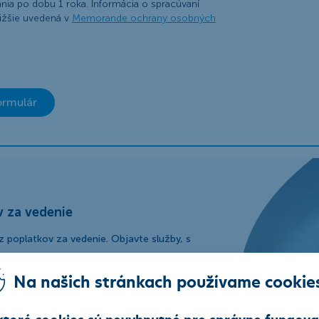
ania po dobu 1 roka. Informácia o spracúvaní
ižšie uvedená v
Memorande ochrany osobných
ormulár
v za vedenie
 poplatkov za vedenie. Objavte služby, s
Na našich stránkach používame cookie
ktoré cookies sú nevyhnutné pre správne fungova