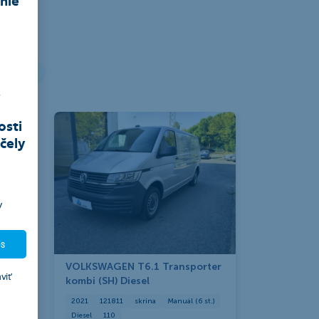
Stroje
,
osti
čely
y
es
VOLKSWAGEN T6.1 Transporter
viť
kombi (SH) Diesel
2021
121811
skrina
Manuál (6 st.)
Diesel
110