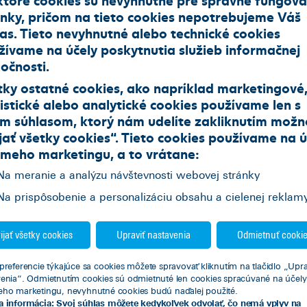
ánky, pričom na tieto cookies nepotrebujeme Váš
las. Tieto nevyhnutné alebo technické cookies
Jazdené vozidlá z repredaja
žívame na účely poskytnutia služieb informačnej
očnosti.
 a úžitkové vozidlá
Motocykle
Nákladné vozidla
tky ostatné cookies, ako napríklad marketingové
istické alebo analytické cookies používame len s
im súhlasom, ktorý nám udelíte zakliknutím možn
jať všetky cookies
“. Tieto cookies používame na
ú
ameho marketingu
, a to vrátane:
Na meranie a analýzu návštevnosti webovej stránky
Na prispôsobenie a personalizáciu obsahu a cielenej reklam
ijať všetky cookies
Upraviť nastavenia
Odmietnuť cooki
NDAI i20
HYUNDAI Kona
preferencie týkajúce sa cookies môžete spravovať kliknutím na tlačidlo „Upra
2
171985
Hatchback
2024
17156
Hatchback
venia“. Odmietnutím cookies sú odmietnuté len cookies spracúvané na účely
eho marketingu, nevyhnutné cookies budú naďalej použité.
ál (6 st.)
Benzín
74
Automat (7 st.)
Benzín
88
a informácia: Svoj súhlas môžete kedykoľvek odvolať, čo nemá vplyv na