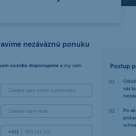
pravíme nezáväznú ponuku
nom vozidle disponujeme
a my vám
Postup p
Odošl
vás b
nezá
Po ak
poža
schva