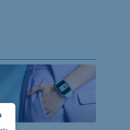
s
nie