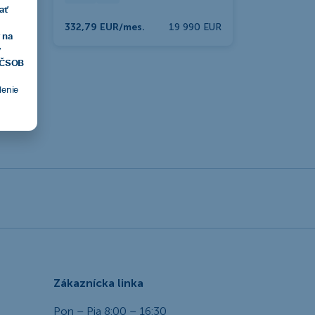
ať
332,79 EUR/mes.
19 990 EUR
 na
v
, ČSOB
tlenie
Zákaznícka linka
Pon – Pia 8:00 – 16:30