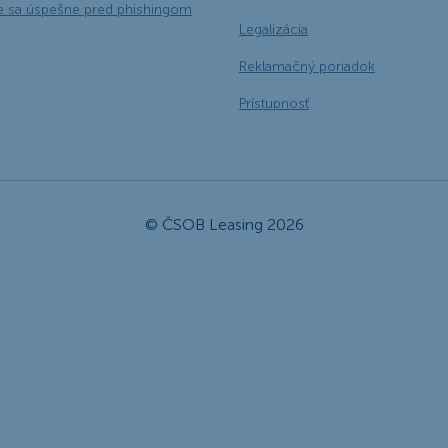
e sa úspešne pred phishingom
Legalizácia
Reklamačný poriadok
Prístupnosť
© ČSOB Leasing 2026