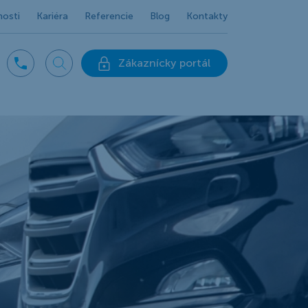
nosti
Kariéra
Referencie
Blog
Kontakty
Zákaznícky portál