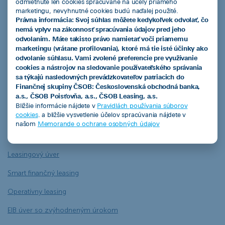
odmietnuté len cookies spracúvané na účely priameho
marketingu, nevyhnutné cookies budú naďalej použité.
Právna informácia: Svoj súhlas môžete kedykoľvek odvolať, čo
Pozrieť všetky
nemá vplyv na zákonnosť spracúvania údajov pred jeho
odvolaním. Máte takisto právo namietať voči priamemu
marketingu (vrátane profilovania), ktoré má tie isté účinky ako
odvolanie súhlasu. Vami zvolené preferencie pre využívanie
cookies a nástrojov na sledovanie používateľského správania
sa týkajú nasledovných prevádzkovateľov patriacich do
Finančnej skupiny ČSOB: Československá obchodná banka,
ČSOB Leasing a.s.
a.s., ČSOB Poisťovňa, a.s., ČSOB Leasing, a.s.
Bližšie informácie nájdete v
Pravidlách používania súborov
cookies
. a bližšie vysvetlenie účelov spracúvania nájdete v
našom
Memorande o ochrane osobných údajov
Produkty
Leasingový úver
Smart finančný leasing
Operatívny leasing
EIB úver so zvýhodneným úrokom