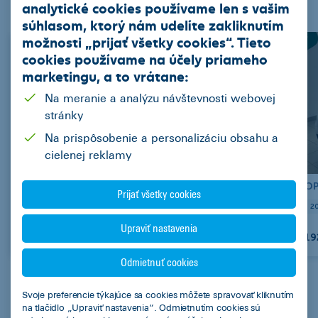
analytické cookies používame len s vašim
Nákladné vozidla
Stroje
súhlasom, ktorý nám udelíte zakliknutím
možnosti „
prijať všetky cookies
“. Tieto
cookies používame na
účely priameho
marketingu
, a to vrátane:
Na meranie a analýzu návštevnosti webovej
stránky
Na prispôsobenie a personalizáciu obsahu a
cielenej reklamy
OPEL Vivaro Van dodávka (C) Diesel
OP
Prijať všetky cookies
2021
19955
skrina
Manuál (6 st.)
Diesel
88
2
Upraviť nastavenia
311,98 EUR/mes.
19
Odmietnuť cookies
Svoje preferencie týkajúce sa cookies môžete spravovať kliknutím
Predchádzajúca
Nasledujúca
na tlačidlo „Upraviť nastavenia“. Odmietnutím cookies sú