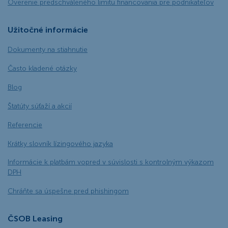
Overenie predschváleného limitu financovania pre podnikateľov
Užitočné informácie
Dokumenty na stiahnutie
Často kladené otázky
Blog
Štatúty súťaží a akcií
Referencie
Krátky slovník lízingového jazyka
Informácie k platbám vopred v súvislosti s kontrolným výkazom
DPH
Chráňte sa úspešne pred phishingom
ČSOB Leasing