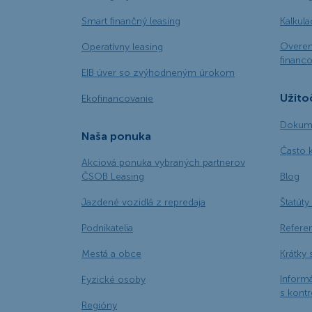
Smart finančný leasing
Kalkul
Overen
Operatívny leasing
financo
EIB úver so zvýhodneným úrokom
Užito
Ekofinancovanie
Dokume
Naša ponuka
Často 
Akciová ponuka vybraných partnerov
ČSOB Leasing
Blog
Jazdené vozidlá z repredaja
Štatúty 
Podnikatelia
Refere
Mestá a obce
Krátky 
Informá
Fyzické osoby
s kont
Regióny