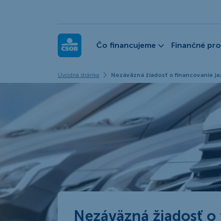
ČSOB Leasing
Čo financujeme
Finančné pr
Úvodná stránka
Nezáväzná žiadosť o financovanie j
Nezáväzná žiadosť o