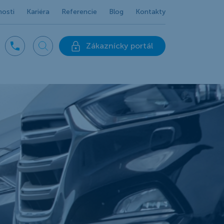
nosti
Kariéra
Referencie
Blog
Kontakty
Zákaznícky portál