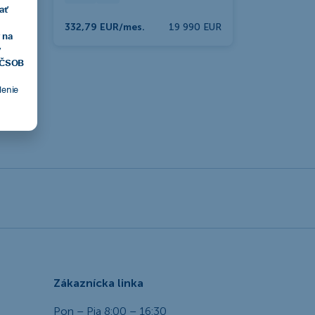
ať
332,79 EUR/mes.
19 990 EUR
 na
v
, ČSOB
tlenie
Zákaznícka linka
Pon – Pia 8:00 – 16:30