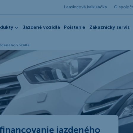
Leasingová kalkulačka
O spoloč
odukty
Jazdené vozidlá
Poistenie
Zákaznícky servis
azdeného vozidla
 financovanie jazdeného