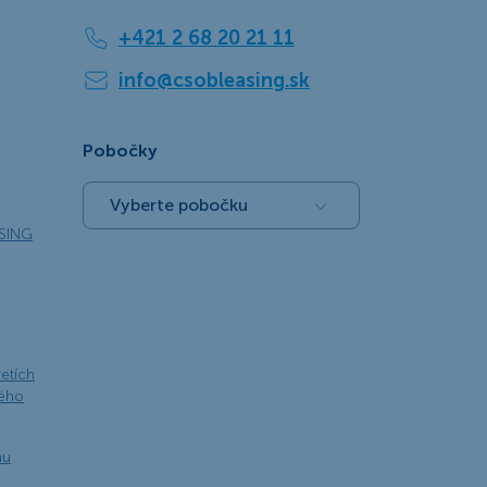
+421 2 68 20 21 11
info@csobleasing.sk
Pobočky
Vyberte pobočku
SING
retích
kého
nu