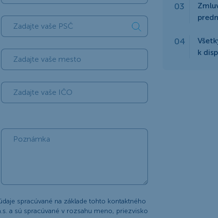
Zmlu
predm
Všetk
k dis
údaje spracúvané na základe tohto kontaktného
.s. a sú spracúvané v rozsahu meno, priezvisko