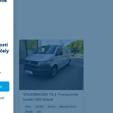
Stroje
,
osti
čely
y
es
VOLKSWAGEN T6.1 Transporter
viť
kombi (SH) Diesel
2021
121811
skrina
Manuál (6 st.)
Diesel
110