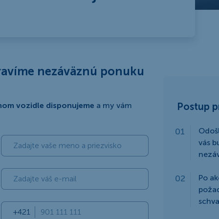
pravíme nezáväznú ponuku
nom vozidle disponujeme
a my vám
Postup p
Odošl
vás b
nezá
Po ak
poža
schva