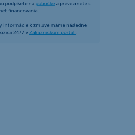
vu podpíšete na
pobočke
a prevezmete si
et financovania.
y informácie k zmluve máme následne
pozícii 24/7 v
Zákazníckom portáli
.