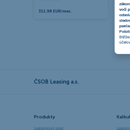
zákon
voči 
311,98 EUR/mes.
odvol
sledo
patri
Poisťo
Bližši
účelo
ČSOB Leasing a.s.
Produkty
Kalku
Leasingový úver
Leasin