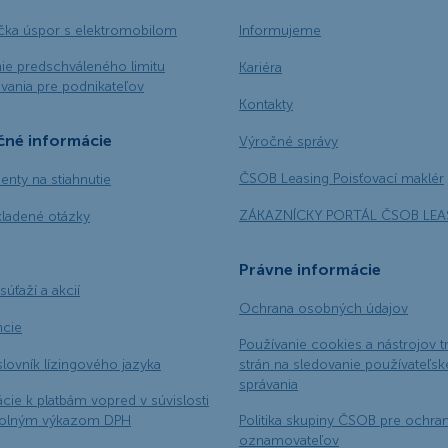
ačka úspor s elektromobilom
Informujeme
ie predschváleného limitu
Kariéra
vania pre podnikateľov
Kontakty
čné informácie
Výročné správy
ČSOB Leasing Poisťovací maklér
nty na stiahnutie
ZÁKAZNÍCKY PORTÁL ČSOB LEA
kladené otázky
Právne informácie
súťaží a akcií
Ochrana osobných údajov
ncie
Používanie cookies a nástrojov t
slovník lízingového jazyka
strán na sledovanie používateľs
správania
cie k platbám vopred v súvislosti
rolným výkazom DPH
Politika skupiny ČSOB pre ochra
oznamovateľov