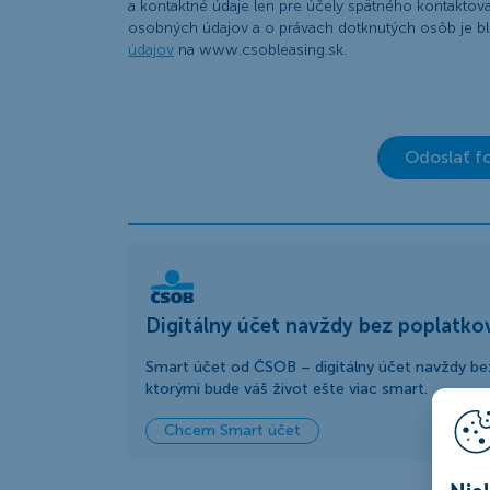
a kontaktné údaje len pre účely spätného kontaktov
osobných údajov a o právach dotknutých osôb je bl
údajov
na www.csobleasing.sk.
Odoslať f
Digitálny účet navždy bez poplatko
Smart účet od ČSOB – digitálny účet navždy bez
ktorými bude váš život ešte viac smart.
Chcem Smart účet
Nie