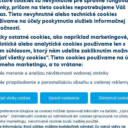
ánky, pričom na tieto cookies nepotrebujeme Váš
las. Tieto nevyhnutné alebo technické cookies
Jazdené vozidlá z repredaja
žívame na účely poskytnutia služieb informačnej
očnosti.
 a úžitkové vozidlá
Motocykle
Nákladné vozidla
tky ostatné cookies, ako napríklad marketingové
istické alebo analytické cookies používame len s
im súhlasom, ktorý nám udelíte zakliknutím možn
jať všetky cookies
“. Tieto cookies používame na
ú
ameho marketingu
, a to vrátane:
Na meranie a analýzu návštevnosti webovej stránky
Na prispôsobenie a personalizáciu obsahu a cielenej reklam
ijať všetky cookies
Upraviť nastavenia
Odmietnuť cooki
NDAI i20
HYUNDAI Kona
preferencie týkajúce sa cookies môžete spravovať kliknutím na tlačidlo „Upra
2
171985
Hatchback
2024
17156
Hatchback
venia“. Odmietnutím cookies sú odmietnuté len cookies spracúvané na účely
eho marketingu, nevyhnutné cookies budú naďalej použité.
ál (6 st.)
Benzín
74
Automat (7 st.)
Benzín
88
a informácia: Svoj súhlas môžete kedykoľvek odvolať, čo nemá vplyv na