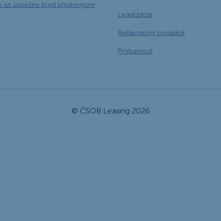
e sa úspešne pred phishingom
Legalizácia
Reklamačný poriadok
Prístupnosť
© ČSOB Leasing 2026