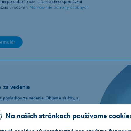
ania po dobu 1 roka. Informácia o spracúvaní
ižšie uvedená v
Memorande ochrany osobných
ormulár
v za vedenie
 poplatkov za vedenie. Objavte služby, s
Na našich stránkach používame cookie
ktoré cookies sú nevyhnutné pre správne fungova