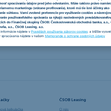
nosť spracúvania údajov pred jeho odvolaním. Máte takisto právo namiet
priamemu marketingu (vrátane profilovania), ktoré má tie isté účinky ako
7 790 EUR
351,90 EUR/mes.
anie súhlasu. Vami zvolené preferencie pre využívanie cookies a nástrojov
vanie používateľského správania sa týkajú nasledovných prevádzkovateľo
acich do Finančnej skupiny ČSOB: Československá obchodná banka, a.s.
vňa, a.s., ČSOB Leasing, a.s.
e informácie nájdete v
Pravidlách používania súborov cookies
. a bližšie vysve
v spracúvania nájdete v našom
Memorande o ochrane osobných údajov
Pozrieť všetky
lačky
ČSOB Leasing
gová kalkulačka
O nás