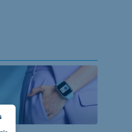
s
nie