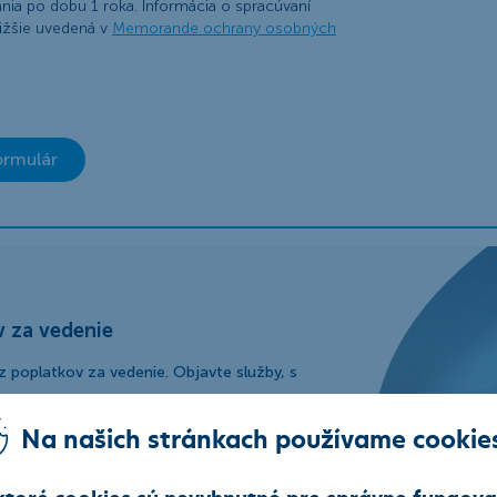
ania po dobu 1 roka. Informácia o spracúvaní
ižšie uvedená v
Memorande ochrany osobných
ormulár
v za vedenie
 poplatkov za vedenie. Objavte služby, s
Na našich stránkach používame cookie
ktoré cookies sú nevyhnutné pre správne fungova