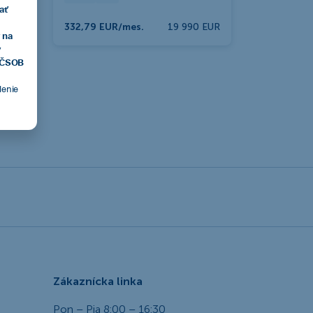
ať
332,79 EUR/mes.
19 990 EUR
 na
v
, ČSOB
tlenie
Zákaznícka linka
Pon – Pia 8:00 – 16:30