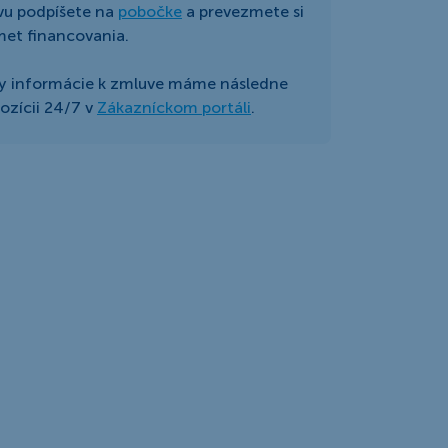
vu podpíšete na
pobočke
a prevezmete si
et financovania.
y informácie k zmluve máme následne
pozícii 24/7 v
Zákazníckom portáli
.