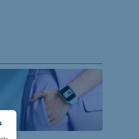
s
nie