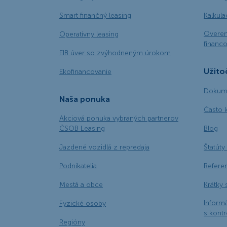
Smart finančný leasing
Kalkul
Overen
Operatívny leasing
financo
EIB úver so zvýhodneným úrokom
Užito
Ekofinancovanie
Dokume
Naša ponuka
Často 
Akciová ponuka vybraných partnerov
ČSOB Leasing
Blog
Jazdené vozidlá z repredaja
Štatúty 
Podnikatelia
Refere
Mestá a obce
Krátky 
Informá
Fyzické osoby
s kont
Regióny