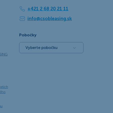
+421 2 68 20 21 11
info@csobleasing.sk
Pobočky
Vyberte pobočku
SING
retích
kého
nu