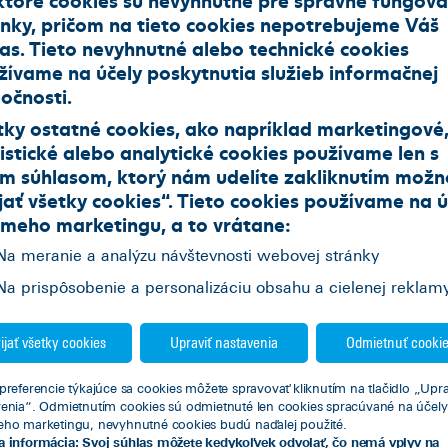
ánky, pričom na tieto cookies nepotrebujeme Váš
las. Tieto nevyhnutné alebo technické cookies
Jazdené vozidlá z repredaja
žívame na účely poskytnutia služieb informačnej
očnosti.
 a úžitkové vozidlá
Motocykle
Nákladné vozidla
tky ostatné cookies, ako napríklad marketingové
istické alebo analytické cookies používame len s
im súhlasom, ktorý nám udelíte zakliknutím možn
jať všetky cookies
“. Tieto cookies používame na
ú
ameho marketingu
, a to vrátane:
Na meranie a analýzu návštevnosti webovej stránky
Na prispôsobenie a personalizáciu obsahu a cielenej reklam
ijať všetky cookies
Upraviť nastavenia
Odmietnuť cooki
NDAI i20
HYUNDAI Kona
preferencie týkajúce sa cookies môžete spravovať kliknutím na tlačidlo „Upra
2
171985
Hatchback
2024
17156
Hatchback
venia“. Odmietnutím cookies sú odmietnuté len cookies spracúvané na účely
eho marketingu, nevyhnutné cookies budú naďalej použité.
ál (6 st.)
Benzín
74
Automat (7 st.)
Benzín
88
a informácia: Svoj súhlas môžete kedykoľvek odvolať, čo nemá vplyv na