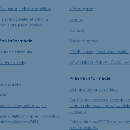
ačka úspor s elektromobilom
Informujeme
ie predschváleného limitu
Kariéra
vania pre podnikateľov
Kontakty
čné informácie
Výročné správy
ČSOB Leasing Poisťovací maklér
nty na stiahnutie
ZÁKAZNÍCKY PORTÁL ČSOB LEA
kladené otázky
Právne informácie
súťaží a akcií
Ochrana osobných údajov
ncie
Používanie cookies a nástrojov t
slovník lízingového jazyka
strán na sledovanie používateľs
správania
cie k platbám vopred v súvislosti
rolným výkazom DPH
Politika skupiny ČSOB pre ochra
oznamovateľov