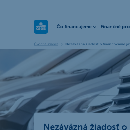
ČSOB Leasing
Čo financujeme
Finančné pr
Úvodná stránka
Nezáväzná žiadosť o financovanie j
Nezáväzná žiadosť o