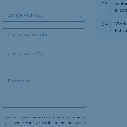
Zmlu
predm
Všetk
k dis
údaje spracúvané na základe tohto kontaktného
.s. a sú spracúvané v rozsahu meno, priezvisko