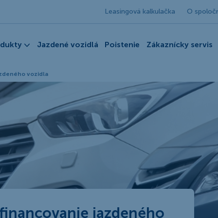
Leasingová kalkulačka
O spoloč
odukty
Jazdené vozidlá
Poistenie
Zákaznícky servis
azdeného vozidla
 financovanie jazdeného