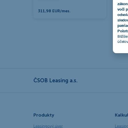
zákon
voči 
311,98 EUR/mes.
odvol
sledo
patri
Poisťo
Bližši
účelo
ČSOB Leasing a.s.
Produkty
Kalku
Leasingový úver
Leasin