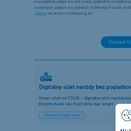
a kontaktné údaje len pre účely spätného kontaktov
osobných údajov a o právach dotknutých osôb je bl
údajov
na www.csobleasing.sk.
Odoslať f
Digitálny účet navždy bez poplatko
Smart účet od ČSOB – digitálny účet navždy bez
ktorými bude váš život ešte viac smart.
Chcem Smart účet
Nie