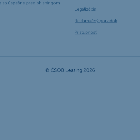
e sa úspešne pred phishingom
Legalizácia
Reklamačný poriadok
Prístupnosť
© ČSOB Leasing 2026