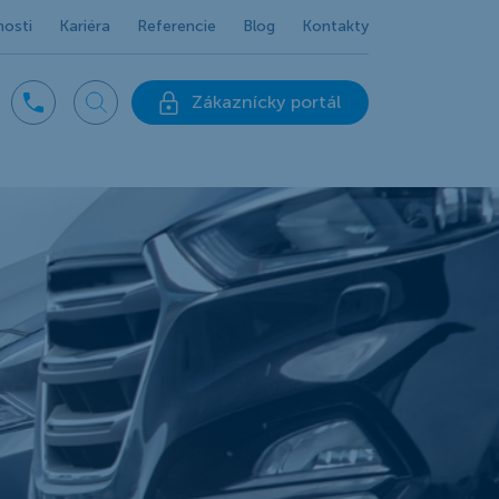
nosti
Kariéra
Referencie
Blog
Kontakty
Zákaznícky portál