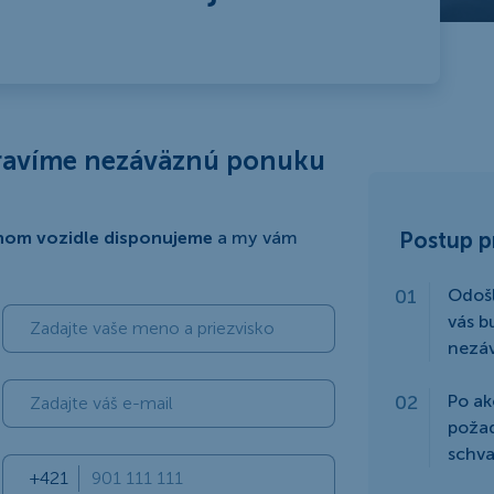
pravíme nezáväznú ponuku
nom vozidle disponujeme
a my vám
Postup p
Odošl
vás b
nezá
Po ak
poža
schva