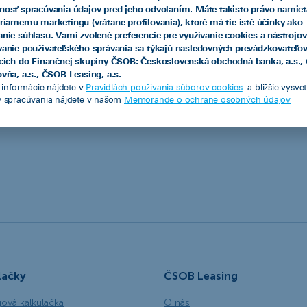
nosť spracúvania údajov pred jeho odvolaním. Máte takisto právo namiet
priamemu marketingu (vrátane profilovania), ktoré má tie isté účinky ako
7 790 EUR
351,90 EUR/mes.
anie súhlasu. Vami zvolené preferencie pre využívanie cookies a nástrojov
vanie používateľského správania sa týkajú nasledovných prevádzkovateľo
acich do Finančnej skupiny ČSOB: Československá obchodná banka, a.s.
vňa, a.s., ČSOB Leasing, a.s.
e informácie nájdete v
Pravidlách používania súborov cookies
. a bližšie vysve
v spracúvania nájdete v našom
Memorande o ochrane osobných údajov
Pozrieť všetky
lačky
ČSOB Leasing
gová kalkulačka
O nás