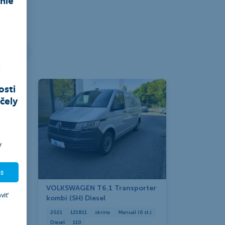
Stroje
,
osti
čely
y
es
VOLKSWAGEN T6.1 Transporter
viť
kombi (SH) Diesel
2021
121811
skrina
Manuál (6 st.)
Diesel
110