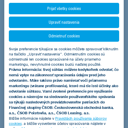
Prijať všetky cookies
Pozrieť všetky
Upraviť nastavenia
Odmietnuť cookies
Svoje preferencie týkajúce sa cookies môžete spravovať kliknutím
ČSOB Leasing a.s.
na tlačidlo „Upraviť nastavenia“. Odmietnutím cookies sú
odmietnuté len cookies spracúvané na účely priameho
marketingu, nevyhnutné cookies budú naďalej použité.
Právna informácia: Svoj súhlas môžete kedykoľvek odvolať, čo
nemá vplyv na zákonnosť spracúvania údajov pred jeho
Produkty
odvolaním. Máte takisto právo namietať voči priamemu
marketingu (vrátane profilovania), ktoré má tie isté účinky ako
Leasingový úver
odvolanie súhlasu. Vami zvolené preferencie pre využívanie
cookies a nástrojov na sledovanie používateľského správania
Smart finančný leasing
sa týkajú nasledovných prevádzkovateľov patriacich do
Finančnej skupiny ČSOB: Československá obchodná banka,
Operatívny leasing
a.s., ČSOB Poisťovňa, a.s., ČSOB Leasing, a.s.
Bližšie informácie nájdete v
Pravidlách používania súborov
EIB úver so zvýhodneným úrokom
cookies
. a bližšie vysvetlenie účelov spracúvania nájdete v