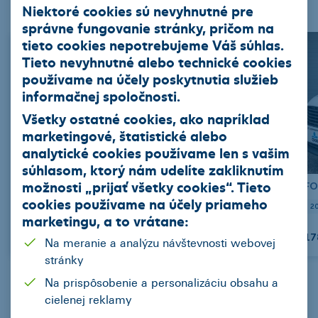
Nákladné vozidla
Stroje
Niektoré cookies sú nevyhnutné pre
správne fungovanie stránky, pričom na
tieto cookies nepotrebujeme Váš súhlas.
Tieto nevyhnutné alebo technické cookies
používame na účely poskytnutia služieb
informačnej spoločnosti.
Všetky ostatné cookies, ako napríklad
marketingové, štatistické alebo
analytické cookies používame len s vašim
súhlasom, ktorý nám udelíte zakliknutím
možnosti „
prijať všetky cookies
“. Tieto
HYUNDAI i30 (PD) Diesel
FO
cookies používame na
účely priameho
2021
85389
Hatchback
Manuál (6 st.)
Diesel
85
2
marketingu
, a to vrátane:
207,93 EUR/mes.
12 990 EUR
17
Na meranie a analýzu návštevnosti webovej
stránky
Na prispôsobenie a personalizáciu obsahu a
cielenej reklamy
Predchádzajúca
Nasledujúca