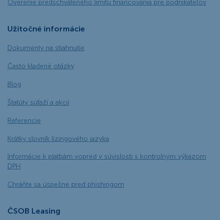
Overenie predschváleného limitu financovania pre podnikateľov
Užitočné informácie
Dokumenty na stiahnutie
Často kladené otázky
Blog
Štatúty súťaží a akcií
Referencie
Krátky slovník lízingového jazyka
Informácie k platbám vopred v súvislosti s kontrolným výkazom
DPH
Chráňte sa úspešne pred phishingom
ČSOB Leasing