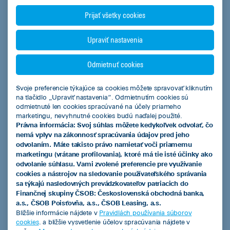
Predchádzajúca
Nasledujúca
Prijať všetky cookies
Pozrieť všetky
Upraviť nastavenia
Odmietnuť cookies
Svoje preferencie týkajúce sa cookies môžete spravovať kliknutím
na tlačidlo „Upraviť nastavenia“. Odmietnutím cookies sú
ČSOB Leasing a.s.
odmietnuté len cookies spracúvané na účely priameho
marketingu, nevyhnutné cookies budú naďalej použité.
Právna informácia: Svoj súhlas môžete kedykoľvek odvolať, čo
nemá vplyv na zákonnosť spracúvania údajov pred jeho
odvolaním. Máte takisto právo namietať voči priamemu
Produkty
marketingu (vrátane profilovania), ktoré má tie isté účinky ako
odvolanie súhlasu. Vami zvolené preferencie pre využívanie
Leasingový úver
cookies a nástrojov na sledovanie používateľského správania
sa týkajú nasledovných prevádzkovateľov patriacich do
Smart finančný leasing
Finančnej skupiny ČSOB: Československá obchodná banka,
a.s., ČSOB Poisťovňa, a.s., ČSOB Leasing, a.s.
Operatívny leasing
Bližšie informácie nájdete v
Pravidlách používania súborov
cookies
. a bližšie vysvetlenie účelov spracúvania nájdete v
EIB úver so zvýhodneným úrokom