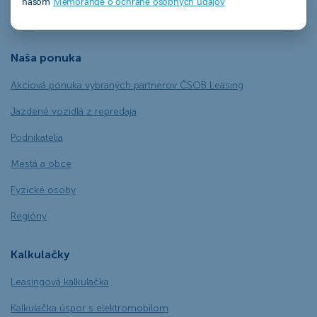
našom
Memorande o ochrane osobných údajov
Ekofinancovanie
Naša ponuka
Akciová ponuka vybraných partnerov ČSOB Leasing
Jazdené vozidlá z repredaja
Podnikatelia
Mestá a obce
Fyzické osoby
Regióny
Kalkulačky
Leasingová kalkulačka
Kalkulačka úspor s elektromobilom