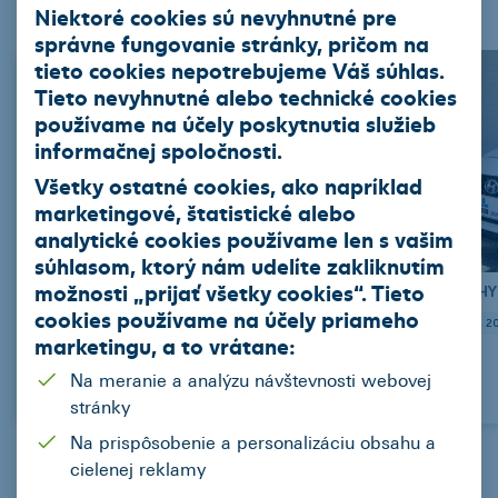
Nákladné vozidla
Stroje
Niektoré cookies sú nevyhnutné pre
správne fungovanie stránky, pričom na
tieto cookies nepotrebujeme Váš súhlas.
Tieto nevyhnutné alebo technické cookies
používame na účely poskytnutia služieb
informačnej spoločnosti.
Všetky ostatné cookies, ako napríklad
marketingové, štatistické alebo
analytické cookies používame len s vašim
súhlasom, ktorý nám udelíte zakliknutím
možnosti „
prijať všetky cookies
“. Tieto
OPEL Vivaro Van dodávka (C) Diesel
HY
cookies používame na
účely priameho
2021
19955
skrina
Manuál (6 st.)
Diesel
88
2
marketingu
, a to vrátane:
Na meranie a analýzu návštevnosti webovej
311,98 EUR/mes.
stránky
Na prispôsobenie a personalizáciu obsahu a
cielenej reklamy