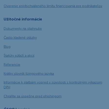
Overenie predschváleného limitu financovania pre podnikateľov
Užitočné informácie
Dokumenty na stiahnutie
Často kladené otázky
Blog
Štatúty súťaží a akcií
Referencie
Krátky slovník lízingového jazyka
Informácie k platbám vopred v súvislosti s kontrolným výkazom
DPH
Chráňte sa úspešne pred phishingom